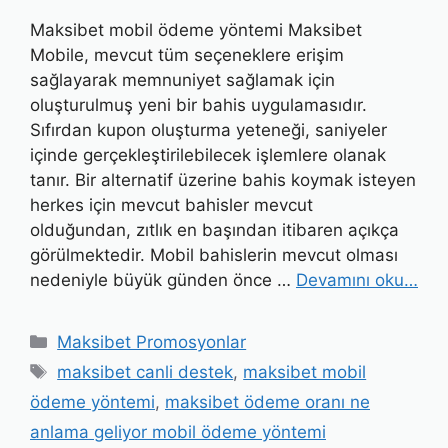
Maksibet mobil ödeme yöntemi Maksibet
Mobile, mevcut tüm seçeneklere erişim
sağlayarak memnuniyet sağlamak için
oluşturulmuş yeni bir bahis uygulamasıdır.
Sıfırdan kupon oluşturma yeteneği, saniyeler
içinde gerçekleştirilebilecek işlemlere olanak
tanır. Bir alternatif üzerine bahis koymak isteyen
herkes için mevcut bahisler mevcut
olduğundan, zıtlık en başından itibaren açıkça
görülmektedir. Mobil bahislerin mevcut olması
nedeniyle büyük günden önce …
Devamını oku…
Kategoriler
Maksibet Promosyonlar
Etiketler
maksibet canli destek
,
maksibet mobil
ödeme yöntemi
,
maksibet ödeme oranı ne
anlama geliyor mobil ödeme yöntemi