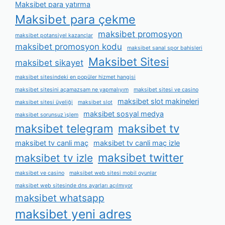
Maksibet para yatırma
Maksibet para çekme
maksibet promosyon
maksibet potansiyel kazançlar
maksibet promosyon kodu
maksibet sanal spor bahisleri
Maksibet Sitesi
maksibet sikayet
maksibet sitesindeki en popüler hizmet hangisi
maksibet sitesini açamazsam ne yapmalıyım
maksibet sitesi ve casino
maksibet slot makineleri
maksibet sitesi üyeliği
maksibet slot
maksibet sosyal medya
maksibet sorunsuz i̇şlem
maksibet telegram
maksibet tv
maksibet tv canli maç
maksibet tv canli maç izle
maksibet twitter
maksibet tv izle
maksibet ve casino
maksibet web sitesi mobil oyunlar
maksibet web sitesinde dns ayarları açılmıyor
maksibet whatsapp
maksibet yeni adres