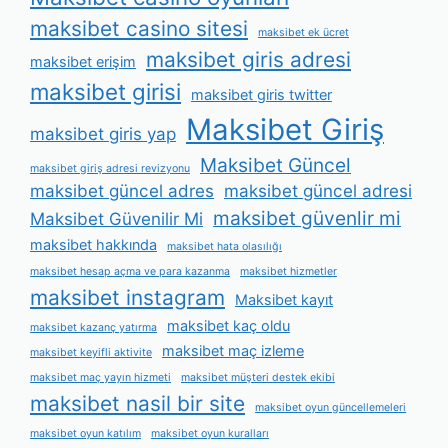
maksibet casino sitesi
maksibet ek ücret
maksibet giris adresi
maksibet erişim
maksibet girisi
maksibet giris twitter
Maksibet Giriş
maksibet giris yap
Maksibet Güncel
maksibet giriş adresi revizyonu
maksibet güncel adres
maksibet güncel adresi
maksibet güvenlir mi
Maksibet Güvenilir Mi
maksibet hakkında
maksibet hata olasılığı
maksibet hesap açma ve para kazanma
maksibet hizmetler
maksibet instagram
Maksibet kayıt
maksibet kaç oldu
maksibet kazanç yatırma
maksibet maç izleme
maksibet keyifli aktivite
maksibet maç yayın hizmeti
maksibet müşteri destek ekibi
maksibet nasil bir site
maksibet oyun güncellemeleri
maksibet oyun katılım
maksibet oyun kuralları