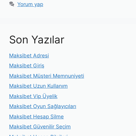
Yorum yap
Son Yazılar
Maksibet Adresi
Maksibet Giriş
Maksibet Müşteri Memnuniyeti
Maksibet Uzun Kullanım
Maksibet Vip Üyelik
Maksibet Oyun Sağlayıcıları
Maksibet Hesap Silme
Maksibet Güvenilir Seçim