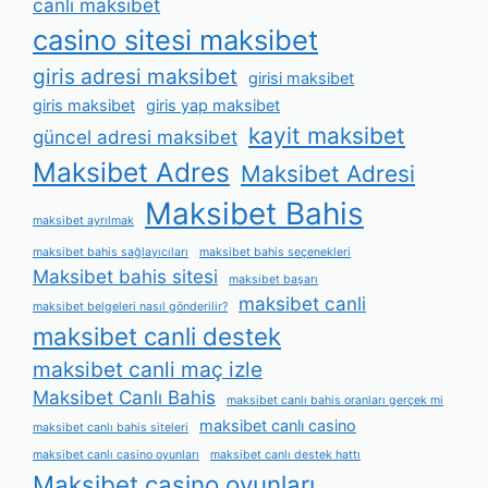
canli maksibet
casino sitesi maksibet
giris adresi maksibet
girisi maksibet
giris maksibet
giris yap maksibet
kayit maksibet
güncel adresi maksibet
Maksibet Adres
Maksibet Adresi
Maksibet Bahis
maksibet ayrılmak
maksibet bahis sağlayıcıları
maksibet bahis seçenekleri
Maksibet bahis sitesi
maksibet başarı
maksibet canli
maksibet belgeleri nasıl gönderilir?
maksibet canli destek
maksibet canli maç izle
Maksibet Canlı Bahis
maksibet canlı bahis oranları gerçek mi
maksibet canlı casino
maksibet canlı bahis siteleri
maksibet canlı casino oyunları
maksibet canlı destek hattı
Maksibet casino oyunları