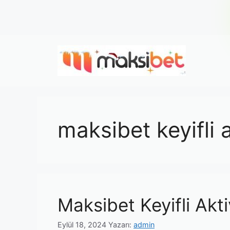
İçeriğe
atla
maksibet keyifli a
Maksibet Keyifli Akti
Eylül 18, 2024
Yazarı:
admin