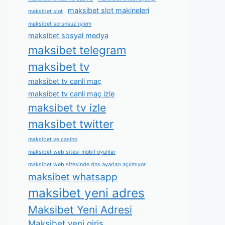
maksibet slot makineleri
maksibet slot
maksibet sorunsuz i̇şlem
maksibet sosyal medya
maksibet telegram
maksibet tv
maksibet tv canli maç
maksibet tv canli maç izle
maksibet tv izle
maksibet twitter
maksibet ve casino
maksibet web sitesi mobil oyunlar
maksibet web sitesinde dns ayarları açılmıyor
maksibet whatsapp
maksibet yeni adres
Maksibet Yeni Adresi
Maksibet yeni giriş