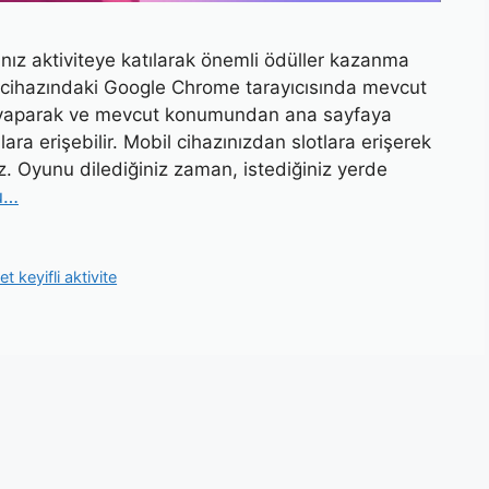
ğınız aktiviteye katılarak önemli ödüller kazanma
d cihazındaki Google Chrome tarayıcısında mevcut
riş yaparak ve mevcut konumundan ana sayfaya
ara erişebilir. Mobil cihazınızdan slotlara erişerek
niz. Oyunu dilediğiniz zaman, istediğiniz yerde
u…
t keyifli aktivite