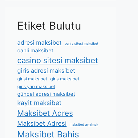
Etiket Bulutu
adresi maksibet
bahis sitesi maksibet
canli maksibet
casino sitesi maksibet
giris adresi maksibet
girisi maksibet
giris maksibet
giris yap maksibet
güncel adresi maksibet
kayit maksibet
Maksibet Adres
Maksibet Adresi
maksibet ayrılmak
Maksibet Bahis