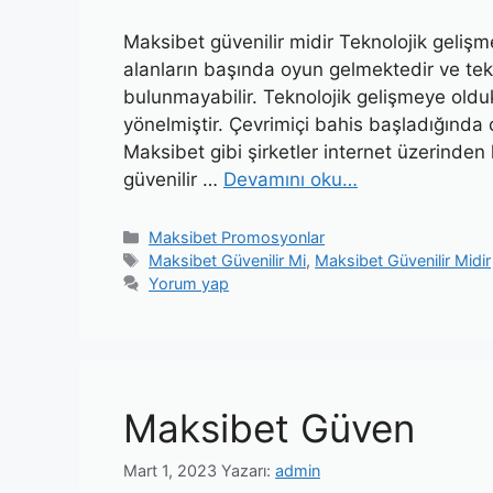
Maksibet güvenilir midir Teknolojik gelişm
alanların başında oyun gelmektedir ve tek
bulunmayabilir. Teknolojik gelişmeye oldu
yönelmiştir. Çevrimiçi bahis başladığında 
Maksibet gibi şirketler internet üzerinden
güvenilir …
Devamını oku…
Kategoriler
Maksibet Promosyonlar
Etiketler
Maksibet Güvenilir Mi
,
Maksibet Güvenilir Midir
Yorum yap
Maksibet Güven
Mart 1, 2023
Yazarı:
admin