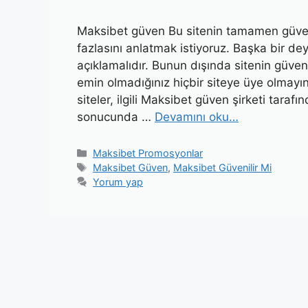
Maksibet güven Bu sitenin tamamen güven
fazlasını anlatmak istiyoruz. Başka bir de
açıklamalıdır. Bunun dışında sitenin güven
emin olmadığınız hiçbir siteye üye olmayınız.
siteler, ilgili Maksibet güven şirketi taraf
sonucunda …
Devamını oku…
Kategoriler
Maksibet Promosyonlar
Etiketler
Maksibet Güven
,
Maksibet Güvenilir Mi
Yorum yap