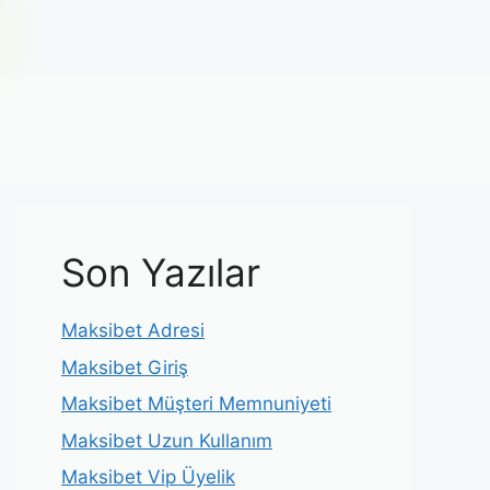
Son Yazılar
Maksibet Adresi
Maksibet Giriş
Maksibet Müşteri Memnuniyeti
Maksibet Uzun Kullanım
Maksibet Vip Üyelik