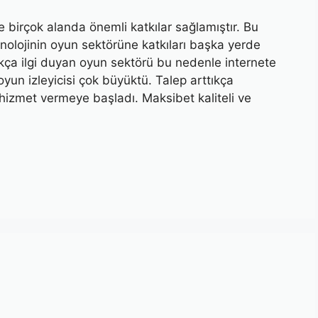
e birçok alanda önemli katkılar sağlamıştır. Bu
nolojinin oyun sektörüne katkıları başka yerde
kça ilgi duyan oyun sektörü bu nedenle internete
oyun izleyicisi çok büyüktü. Talep arttıkça
 hizmet vermeye başladı. Maksibet kaliteli ve