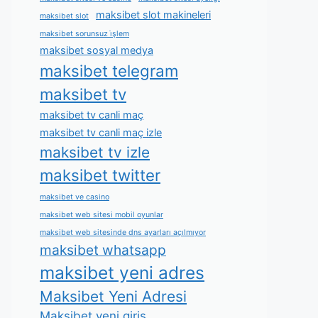
maksibet slot makineleri
maksibet slot
maksibet sorunsuz i̇şlem
maksibet sosyal medya
maksibet telegram
maksibet tv
maksibet tv canli maç
maksibet tv canli maç izle
maksibet tv izle
maksibet twitter
maksibet ve casino
maksibet web sitesi mobil oyunlar
maksibet web sitesinde dns ayarları açılmıyor
maksibet whatsapp
maksibet yeni adres
Maksibet Yeni Adresi
Maksibet yeni giriş