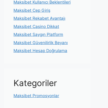
Maksibet Kullanıcı Beklentileri
Maksibet Cep Giriş
Maksibet Rekabet Avantajı
Maksibet Casino Dikkat
Maksibet Saygın Platform
Maksibet Güvenilirlik Beyanı
Maksibet Hesap Doğrulama
Kategoriler
Maksibet Promosyonlar