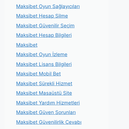
Maksibet Oyun Sağlayıcıları
Maksibet Hesap Silme
Maksibet Güvenilir Seçim
Maksibet Hesap Bilgileri
Maksibet
Maksibet Oyun İzleme
Maksibet Lisans Bilgileri
Maksibet Mobil Bet
Maksibet Sürekli Hizmet
Maksibet Masaüstü Site
Maksibet Yardım Hizmetleri
Maksibet Güven Sorunları
Maksibet Güvenilirlik Cevabı