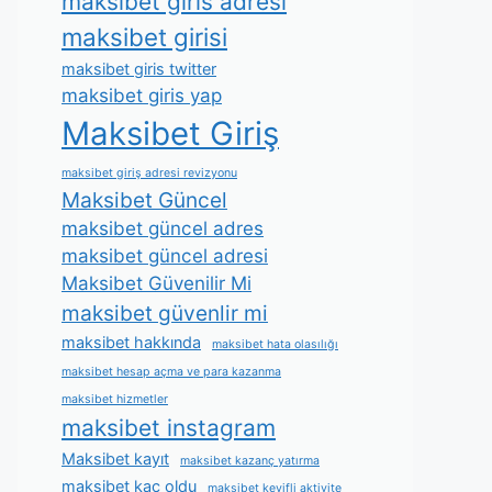
maksibet giris adresi
maksibet girisi
maksibet giris twitter
maksibet giris yap
Maksibet Giriş
maksibet giriş adresi revizyonu
Maksibet Güncel
maksibet güncel adres
maksibet güncel adresi
Maksibet Güvenilir Mi
maksibet güvenlir mi
maksibet hakkında
maksibet hata olasılığı
maksibet hesap açma ve para kazanma
maksibet hizmetler
maksibet instagram
Maksibet kayıt
maksibet kazanç yatırma
maksibet kaç oldu
maksibet keyifli aktivite