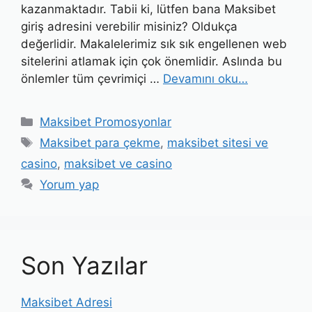
kazanmaktadır. Tabii ki, lütfen bana Maksibet
giriş adresini verebilir misiniz? Oldukça
değerlidir. Makalelerimiz sık sık engellenen web
sitelerini atlamak için çok önemlidir. Aslında bu
önlemler tüm çevrimiçi …
Devamını oku…
Kategoriler
Maksibet Promosyonlar
Etiketler
Maksibet para çekme
,
maksibet sitesi ve
casino
,
maksibet ve casino
Yorum yap
Son Yazılar
Maksibet Adresi