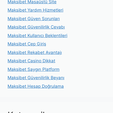
Maksibet Masaüstü Site
Maksibet Yardım Hizmetleri
Maksibet Güven Sorunları
Maksibet Güvenilirlik Cevabı
Maksibet Kullanıcı Beklentileri
Maksibet Cep Giriş
Maksibet Rekabet Avantajı
Maksibet Casino Dikkat
Maksibet Saygın Platform
Maksibet Güvenilirlik Beyanı
Maksibet Hesap Doğrulama