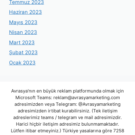
Temmuz 2023
Haziran 2023
Mayıs 2023
Nisan 2023
Mart 2023
Şubat 2023
Ocak 2023
Avrasya'nın en büyük reklam platformunda olmak için
Microsoft Teams:
reklam@avrasyamarketing.com
adresimizden veya Telegram: @Avrasyamarketing
adresimizden irtibat kurabilirsiniz. (Tek iletişim
adreslerimiz teams / telegram ve mail adresimizdir.
Harici hiçbir iletişim adresimiz bulunmamaktadır.
Lütfen itibar etmeyiniz.) Türkiye yasalarına göre 7258