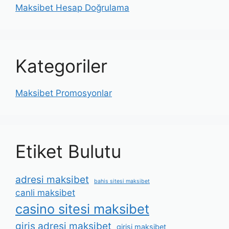
Maksibet Hesap Doğrulama
Kategoriler
Maksibet Promosyonlar
Etiket Bulutu
adresi maksibet
bahis sitesi maksibet
canli maksibet
casino sitesi maksibet
giris adresi maksibet
girisi maksibet