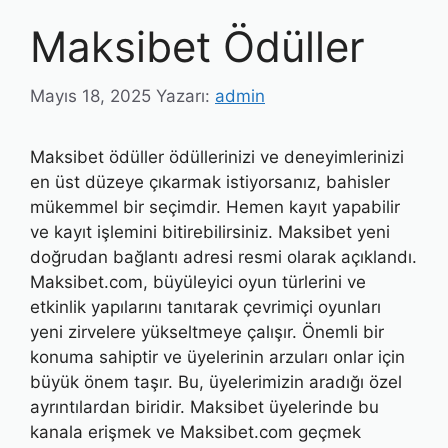
Maksibet Ödüller
Mayıs 18, 2025
Yazarı:
admin
Maksibet ödüller ödüllerinizi ve deneyimlerinizi
en üst düzeye çıkarmak istiyorsanız, bahisler
mükemmel bir seçimdir. Hemen kayıt yapabilir
ve kayıt işlemini bitirebilirsiniz. Maksibet yeni
doğrudan bağlantı adresi resmi olarak açıklandı.
Maksibet.com, büyüleyici oyun türlerini ve
etkinlik yapılarını tanıtarak çevrimiçi oyunları
yeni zirvelere yükseltmeye çalışır. Önemli bir
konuma sahiptir ve üyelerinin arzuları onlar için
büyük önem taşır. Bu, üyelerimizin aradığı özel
ayrıntılardan biridir. Maksibet üyelerinde bu
kanala erişmek ve Maksibet.com geçmek