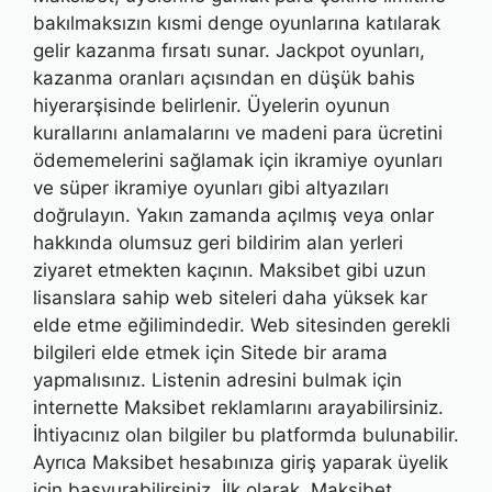
bakılmaksızın kısmi denge oyunlarına katılarak
gelir kazanma fırsatı sunar. Jackpot oyunları,
kazanma oranları açısından en düşük bahis
hiyerarşisinde belirlenir. Üyelerin oyunun
kurallarını anlamalarını ve madeni para ücretini
ödememelerini sağlamak için ikramiye oyunları
ve süper ikramiye oyunları gibi altyazıları
doğrulayın. Yakın zamanda açılmış veya onlar
hakkında olumsuz geri bildirim alan yerleri
ziyaret etmekten kaçının. Maksibet gibi uzun
lisanslara sahip web siteleri daha yüksek kar
elde etme eğilimindedir. Web sitesinden gerekli
bilgileri elde etmek için Sitede bir arama
yapmalısınız. Listenin adresini bulmak için
internette Maksibet reklamlarını arayabilirsiniz.
İhtiyacınız olan bilgiler bu platformda bulunabilir.
Ayrıca Maksibet hesabınıza giriş yaparak üyelik
için başvurabilirsiniz. İlk olarak, Maksibet