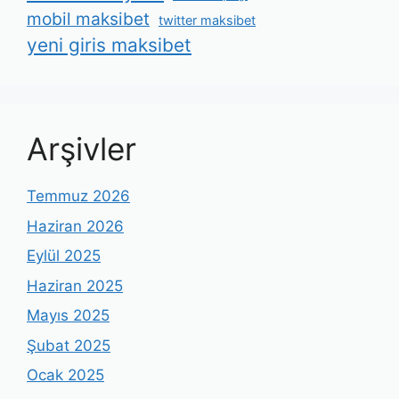
mobil maksibet
twitter maksibet
yeni giris maksibet
Arşivler
Temmuz 2026
Haziran 2026
Eylül 2025
Haziran 2025
Mayıs 2025
Şubat 2025
Ocak 2025