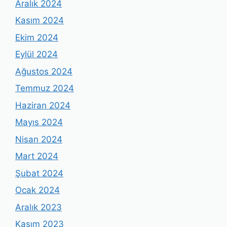
Aralık 2024
Kasım 2024
Ekim 2024
Eylül 2024
Ağustos 2024
Temmuz 2024
Haziran 2024
Mayıs 2024
Nisan 2024
Mart 2024
Şubat 2024
Ocak 2024
Aralık 2023
Kasım 2023