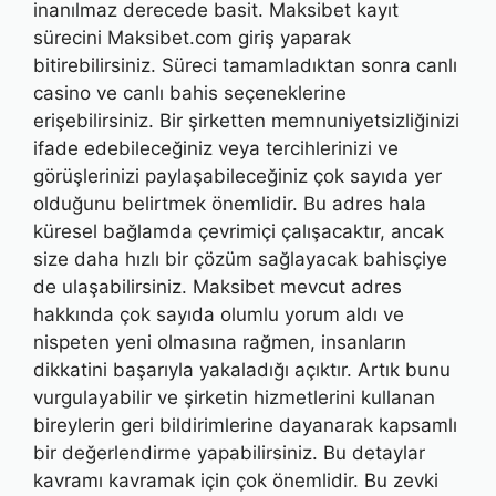
inanılmaz derecede basit. Maksibet kayıt
sürecini Maksibet.com giriş yaparak
bitirebilirsiniz. Süreci tamamladıktan sonra canlı
casino ve canlı bahis seçeneklerine
erişebilirsiniz. Bir şirketten memnuniyetsizliğinizi
ifade edebileceğiniz veya tercihlerinizi ve
görüşlerinizi paylaşabileceğiniz çok sayıda yer
olduğunu belirtmek önemlidir. Bu adres hala
küresel bağlamda çevrimiçi çalışacaktır, ancak
size daha hızlı bir çözüm sağlayacak bahisçiye
de ulaşabilirsiniz. Maksibet mevcut adres
hakkında çok sayıda olumlu yorum aldı ve
nispeten yeni olmasına rağmen, insanların
dikkatini başarıyla yakaladığı açıktır. Artık bunu
vurgulayabilir ve şirketin hizmetlerini kullanan
bireylerin geri bildirimlerine dayanarak kapsamlı
bir değerlendirme yapabilirsiniz. Bu detaylar
kavramı kavramak için çok önemlidir. Bu zevki