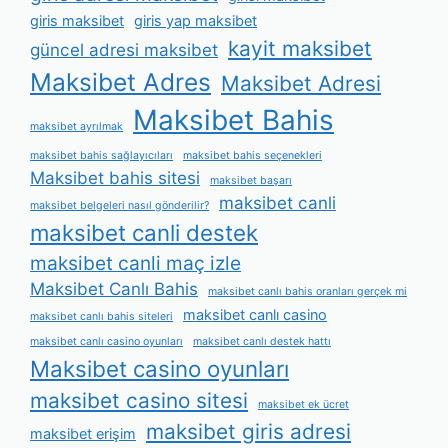
giris maksibet
giris yap maksibet
kayit maksibet
güncel adresi maksibet
Maksibet Adres
Maksibet Adresi
Maksibet Bahis
maksibet ayrılmak
maksibet bahis sağlayıcıları
maksibet bahis seçenekleri
Maksibet bahis sitesi
maksibet başarı
maksibet canli
maksibet belgeleri nasıl gönderilir?
maksibet canli destek
maksibet canli maç izle
Maksibet Canlı Bahis
maksibet canlı bahis oranları gerçek mi
maksibet canlı casino
maksibet canlı bahis siteleri
maksibet canlı casino oyunları
maksibet canlı destek hattı
Maksibet casino oyunları
maksibet casino sitesi
maksibet ek ücret
maksibet giris adresi
maksibet erişim