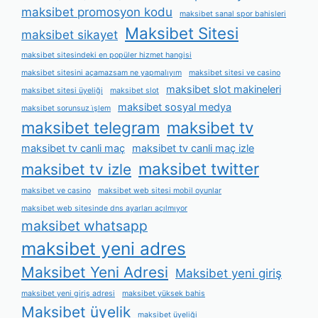
maksibet promosyon kodu
maksibet sanal spor bahisleri
Maksibet Sitesi
maksibet sikayet
maksibet sitesindeki en popüler hizmet hangisi
maksibet sitesini açamazsam ne yapmalıyım
maksibet sitesi ve casino
maksibet slot makineleri
maksibet sitesi üyeliği
maksibet slot
maksibet sosyal medya
maksibet sorunsuz i̇şlem
maksibet telegram
maksibet tv
maksibet tv canli maç
maksibet tv canli maç izle
maksibet twitter
maksibet tv izle
maksibet ve casino
maksibet web sitesi mobil oyunlar
maksibet web sitesinde dns ayarları açılmıyor
maksibet whatsapp
maksibet yeni adres
Maksibet Yeni Adresi
Maksibet yeni giriş
maksibet yeni giriş adresi
maksibet yüksek bahis
Maksibet üyelik
maksibet üyeliği