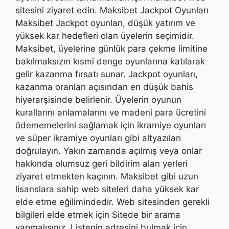
sitesini ziyaret edin. Maksibet Jackpot Oyunları
Maksibet Jackpot oyunları, düşük yatırım ve
yüksek kar hedefleri olan üyelerin seçimidir.
Maksibet, üyelerine günlük para çekme limitine
bakılmaksızın kısmi denge oyunlarına katılarak
gelir kazanma fırsatı sunar. Jackpot oyunları,
kazanma oranları açısından en düşük bahis
hiyerarşisinde belirlenir. Üyelerin oyunun
kurallarını anlamalarını ve madeni para ücretini
ödememelerini sağlamak için ikramiye oyunları
ve süper ikramiye oyunları gibi altyazıları
doğrulayın. Yakın zamanda açılmış veya onlar
hakkında olumsuz geri bildirim alan yerleri
ziyaret etmekten kaçının. Maksibet gibi uzun
lisanslara sahip web siteleri daha yüksek kar
elde etme eğilimindedir. Web sitesinden gerekli
bilgileri elde etmek için Sitede bir arama
yapmalısınız. Listenin adresini bulmak için