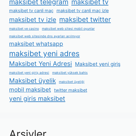
maksibet telegram
maksibet tv
maksibet tv canli maç
maksibet tv canli maç izle
maksibet twitter
maksibet tv izle
maksibet ve casino
maksibet web sitesi mobil oyunlar
maksibet web sitesinde dns ayarları açılmıyor
maksibet whatsapp
maksibet yeni adres
Maksibet Yeni Adresi
Maksibet yeni giriş
maksibet yeni giriş adresi
maksibet yüksek bahis
Maksibet üyelik
maksibet üyeliği
mobil maksibet
twitter maksibet
yeni giris maksibet
Arşivler