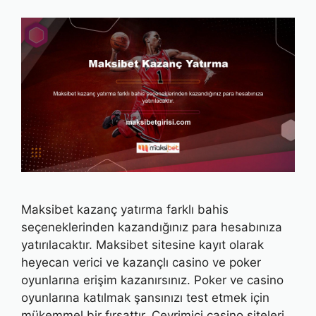
Maksibet kazanç yatırma farklı bahis
seçeneklerinden kazandığınız para hesabınıza
yatırılacaktır. Maksibet sitesine kayıt olarak
heyecan verici ve kazançlı casino ve poker
oyunlarına erişim kazanırsınız. Poker ve casino
oyunlarına katılmak şansınızı test etmek için
mükemmel bir fırsattır. Çevrimiçi casino siteleri,