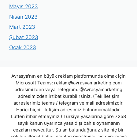
Mayıs 2023
Nisan 2023
Mart 2023
Şubat 2023
Ocak 2023
Avrasya'nın en büyük reklam platformunda olmak için
Microsoft Teams:
reklam@avrasyamarketing.com
adresimizden veya Telegram: @Avrasyamarketing
adresimizden irtibat kurabilirsiniz. (Tek iletişim
adreslerimiz teams / telegram ve mail adresimizdir.
Harici hiçbir iletişim adresimiz bulunmamaktadır.
Lütfen itibar etmeyiniz.) Türkiye yasalarına göre 7258
sayılı kanun uyarınca yasa dışı bahis oynamanın
cezaları mevcuttur. Şu an bulunduğunuz site hiç bir
şekilde illegal bahis oyunları oynatmıyor ve oynamaya