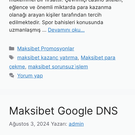
eğlence ve önemli miktarda para kazanma
olanağı arayan kişiler tarafından tercih
edilmektedir. Spor bahisleri konusunda
uzmanlaşmış …
Devamını oku…
Kategoriler
Maksibet Promosyonlar
Etiketler
maksibet kazanç yatırma
,
Maksibet para
çekme
,
maksibet sorunsuz i̇şlem
Yorum yap
Maksibet Google DNS
Ağustos 3, 2024
Yazarı:
admin