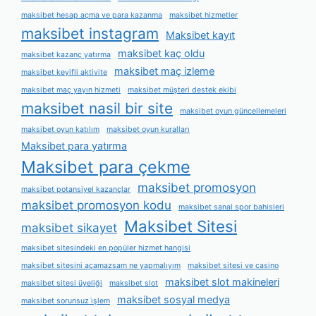
maksibet hesap açma ve para kazanma
maksibet hizmetler
maksibet instagram
Maksibet kayıt
maksibet kaç oldu
maksibet kazanç yatırma
maksibet maç izleme
maksibet keyifli aktivite
maksibet maç yayın hizmeti
maksibet müşteri destek ekibi
maksibet nasil bir site
maksibet oyun güncellemeleri
maksibet oyun katılım
maksibet oyun kuralları
Maksibet para yatırma
Maksibet para çekme
maksibet promosyon
maksibet potansiyel kazançlar
maksibet promosyon kodu
maksibet sanal spor bahisleri
Maksibet Sitesi
maksibet sikayet
maksibet sitesindeki en popüler hizmet hangisi
maksibet sitesini açamazsam ne yapmalıyım
maksibet sitesi ve casino
maksibet slot makineleri
maksibet sitesi üyeliği
maksibet slot
maksibet sosyal medya
maksibet sorunsuz i̇şlem