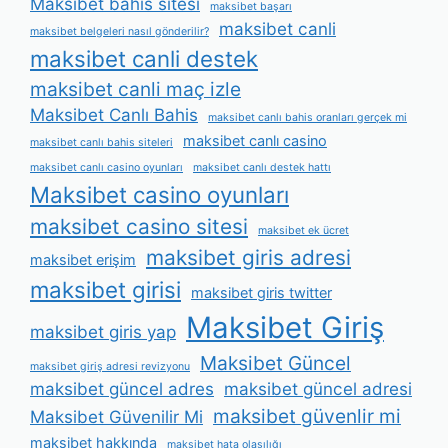
Maksibet bahis sitesi
maksibet başarı
maksibet canli
maksibet belgeleri nasıl gönderilir?
maksibet canli destek
maksibet canli maç izle
Maksibet Canlı Bahis
maksibet canlı bahis oranları gerçek mi
maksibet canlı casino
maksibet canlı bahis siteleri
maksibet canlı casino oyunları
maksibet canlı destek hattı
Maksibet casino oyunları
maksibet casino sitesi
maksibet ek ücret
maksibet giris adresi
maksibet erişim
maksibet girisi
maksibet giris twitter
Maksibet Giriş
maksibet giris yap
Maksibet Güncel
maksibet giriş adresi revizyonu
maksibet güncel adres
maksibet güncel adresi
maksibet güvenlir mi
Maksibet Güvenilir Mi
maksibet hakkında
maksibet hata olasılığı