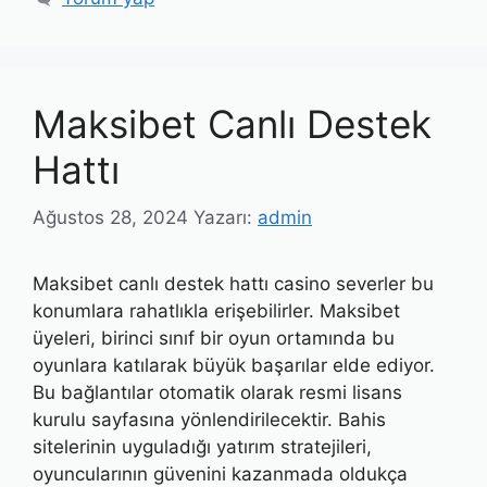
Maksibet Canlı Destek
Hattı
Ağustos 28, 2024
Yazarı:
admin
Maksibet canlı destek hattı casino severler bu
konumlara rahatlıkla erişebilirler. Maksibet
üyeleri, birinci sınıf bir oyun ortamında bu
oyunlara katılarak büyük başarılar elde ediyor.
Bu bağlantılar otomatik olarak resmi lisans
kurulu sayfasına yönlendirilecektir. Bahis
sitelerinin uyguladığı yatırım stratejileri,
oyuncularının güvenini kazanmada oldukça