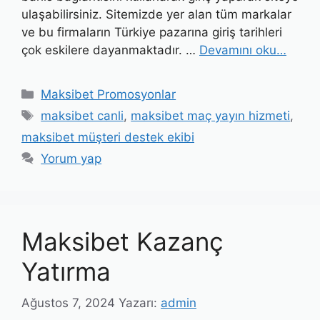
ulaşabilirsiniz. Sitemizde yer alan tüm markalar
ve bu firmaların Türkiye pazarına giriş tarihleri ​​
çok eskilere dayanmaktadır. …
Devamını oku…
Kategoriler
Maksibet Promosyonlar
Etiketler
maksibet canli
,
maksibet maç yayın hizmeti
,
maksibet müşteri destek ekibi
Yorum yap
Maksibet Kazanç
Yatırma
Ağustos 7, 2024
Yazarı:
admin