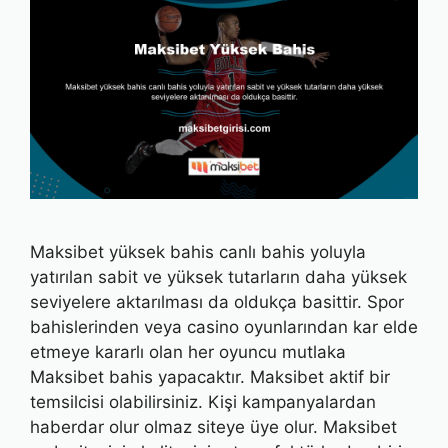
Maksibet yüksek bahis canlı bahis yoluyla
yatırılan sabit ve yüksek tutarların daha yüksek
seviyelere aktarılması da oldukça basittir. Spor
bahislerinden veya casino oyunlarından kar elde
etmeye kararlı olan her oyuncu mutlaka
Maksibet bahis yapacaktır. Maksibet aktif bir
temsilcisi olabilirsiniz. Kişi kampanyalardan
haberdar olur olmaz siteye üye olur. Maksibet