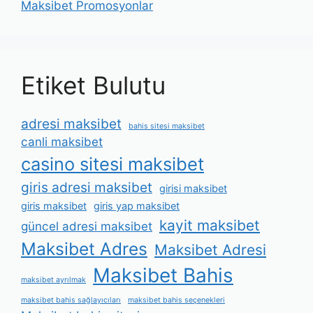
Maksibet Promosyonlar
Etiket Bulutu
adresi maksibet
bahis sitesi maksibet
canli maksibet
casino sitesi maksibet
giris adresi maksibet
girisi maksibet
giris maksibet
giris yap maksibet
kayit maksibet
güncel adresi maksibet
Maksibet Adres
Maksibet Adresi
Maksibet Bahis
maksibet ayrılmak
maksibet bahis sağlayıcıları
maksibet bahis seçenekleri