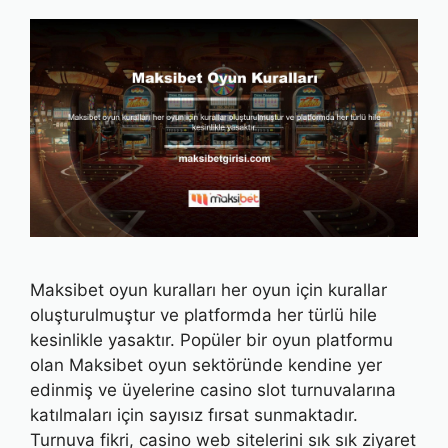
Maksibet oyun kuralları her oyun için kurallar
oluşturulmuştur ve platformda her türlü hile
kesinlikle yasaktır. Popüler bir oyun platformu
olan Maksibet oyun sektöründe kendine yer
edinmiş ve üyelerine casino slot turnuvalarına
katılmaları için sayısız fırsat sunmaktadır.
Turnuva fikri, casino web sitelerini sık sık ziyaret