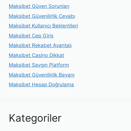
Maksibet Güven Sorunları
Maksibet Güvenilirlik Cevabı
Maksibet Kullanıcı Beklentileri
Maksibet Cep Giriş
Maksibet Rekabet Avantajı
Maksibet Casino Dikkat
Maksibet Saygın Platform
Maksibet Güvenilirlik Beyanı
Maksibet Hesap Doğrulama
Kategoriler