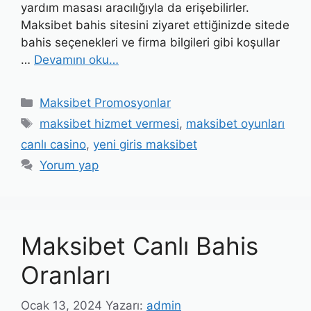
yardım masası aracılığıyla da erişebilirler.
Maksibet bahis sitesini ziyaret ettiğinizde sitede
bahis seçenekleri ve firma bilgileri gibi koşullar
…
Devamını oku…
Kategoriler
Maksibet Promosyonlar
Etiketler
maksibet hizmet vermesi
,
maksibet oyunları
canlı casino
,
yeni giris maksibet
Yorum yap
Maksibet Canlı Bahis
Oranları
Ocak 13, 2024
Yazarı:
admin