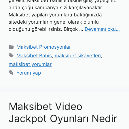
gerekir. Maksibet bahis sitesine giriş yaptığınız
anda çoğu kampanya sizi karşılayacaktır.
Maksibet yapılan yorumlara baktığınızda
sitedeki yorumların genel olarak olumlu
olduğunu görebilirsiniz. Birçok …
Devamını oku…
Kategoriler
Maksibet Promosyonlar
Etiketler
Maksibet Bahis
,
maksibet şikâyetleri
,
maksibet yorumlar
Yorum yap
Maksibet Video
Jackpot Oyunları Nedir