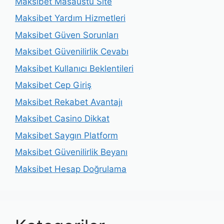
Maksibet Masaüstü Site
Maksibet Yardım Hizmetleri
Maksibet Güven Sorunları
Maksibet Güvenilirlik Cevabı
Maksibet Kullanıcı Beklentileri
Maksibet Cep Giriş
Maksibet Rekabet Avantajı
Maksibet Casino Dikkat
Maksibet Saygın Platform
Maksibet Güvenilirlik Beyanı
Maksibet Hesap Doğrulama