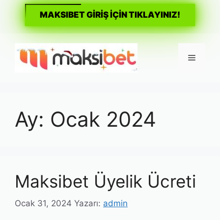
MAKSIBET GİRİŞ İÇİN TIKLAYINIZ!
İçeriğe
atla
Menü
Ay:
Ocak 2024
Maksibet Üyelik Ücreti
Ocak 31, 2024
Yazarı:
admin