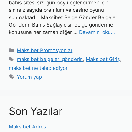
bahis sitesi sizi gün boyu eğlendirmek için
sınırsız sayıda premium ve casino oyunu
sunmaktadır. Maksibet Belge Gönder Belgeleri
Gönderin Bahis Sağlayıcısı, belge gönderme
konusuna her zaman diğer …
Devamını oku…
Kategoriler
Maksibet Promosyonlar
Etiketler
maksibet belgeleri gönderin
,
Maksibet Giriş
,
maksibet ne talep ediyor
Yorum yap
Son Yazılar
Maksibet Adresi