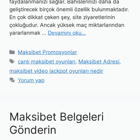
faydalanmanızı sağlar. Bahislerinizi daha da
geliştirecek birçok önemli özellik bulunmaktadır.
En çok dikkat çeken şey, site ziyaretlerinin
çokluğudur. Ancak yüksek maç miktarlarından
yararlanmak …
Devamını oku…
Kategoriler
Maksibet Promosyonlar
Etiketler
canlı maksibet oyunları
,
Maksibet Adresi
,
maksibet video jackpot oyunları nedir
Yorum yap
Maksibet Belgeleri
Gönderin