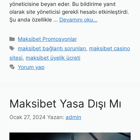
yöneticisine beyan eder. Bu bildirime yanıt
olarak site yöneticisi gerekli hesabı etkinleştirdi.
Şu anda özellikle …
Devamını oku…
Kategoriler
Maksibet Promosyonlar
Etiketler
maksibet bağlantı sorunları
,
maksibet casino
sitesi
,
maksibet üyelik ücreti
Yorum yap
Maksibet Yasa Dışı Mı
Ocak 27, 2024
Yazarı:
admin