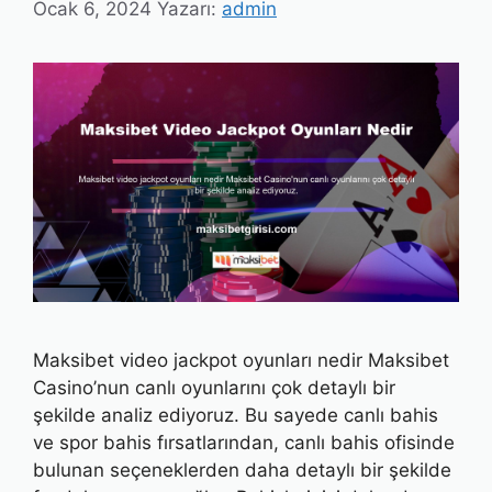
Ocak 6, 2024
Yazarı:
admin
Maksibet video jackpot oyunları nedir Maksibet
Casino’nun canlı oyunlarını çok detaylı bir
şekilde analiz ediyoruz. Bu sayede canlı bahis
ve spor bahis fırsatlarından, canlı bahis ofisinde
bulunan seçeneklerden daha detaylı bir şekilde