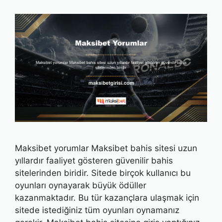
Maksibet yorumlar Maksibet bahis sitesi uzun
yıllardır faaliyet gösteren güvenilir bahis
sitelerinden biridir. Sitede birçok kullanıcı bu
oyunları oynayarak büyük ödüller
kazanmaktadır. Bu tür kazançlara ulaşmak için
sitede istediğiniz tüm oyunları oynamanız