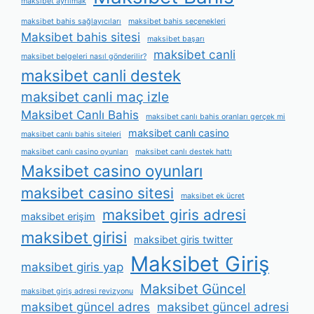
maksibet ayrılmak
maksibet bahis sağlayıcıları
maksibet bahis seçenekleri
Maksibet bahis sitesi
maksibet başarı
maksibet canli
maksibet belgeleri nasıl gönderilir?
maksibet canli destek
maksibet canli maç izle
Maksibet Canlı Bahis
maksibet canlı bahis oranları gerçek mi
maksibet canlı casino
maksibet canlı bahis siteleri
maksibet canlı casino oyunları
maksibet canlı destek hattı
Maksibet casino oyunları
maksibet casino sitesi
maksibet ek ücret
maksibet giris adresi
maksibet erişim
maksibet girisi
maksibet giris twitter
Maksibet Giriş
maksibet giris yap
Maksibet Güncel
maksibet giriş adresi revizyonu
maksibet güncel adres
maksibet güncel adresi