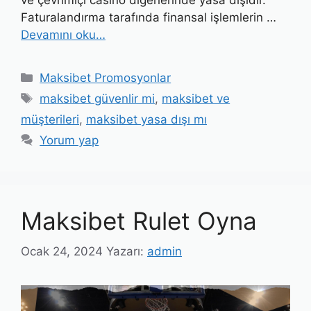
Faturalandırma tarafında finansal işlemlerin …
Devamını oku…
Kategoriler
Maksibet Promosyonlar
Etiketler
maksibet güvenlir mi
,
maksibet ve
müşterileri
,
maksibet yasa dışı mı
Yorum yap
Maksibet Rulet Oyna
Ocak 24, 2024
Yazarı:
admin