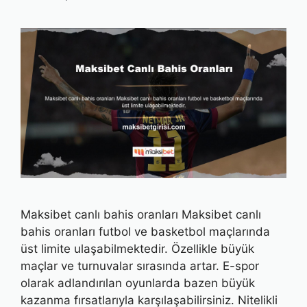
Maksibet canlı bahis oranları Maksibet canlı
bahis oranları futbol ve basketbol maçlarında
üst limite ulaşabilmektedir. Özellikle büyük
maçlar ve turnuvalar sırasında artar. E-spor
olarak adlandırılan oyunlarda bazen büyük
kazanma fırsatlarıyla karşılaşabilirsiniz. Nitelikli