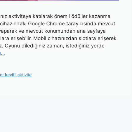
ğınız aktiviteye katılarak önemli ödüller kazanma
d cihazındaki Google Chrome tarayıcısında mevcut
riş yaparak ve mevcut konumundan ana sayfaya
ara erişebilir. Mobil cihazınızdan slotlara erişerek
niz. Oyunu dilediğiniz zaman, istediğiniz yerde
u…
t keyifli aktivite