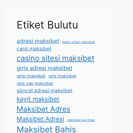
Etiket Bulutu
adresi maksibet
bahis sitesi maksibet
canli maksibet
casino sitesi maksibet
giris adresi maksibet
girisi maksibet
giris maksibet
giris yap maksibet
güncel adresi maksibet
kayit maksibet
Maksibet Adres
Maksibet Adresi
maksibet ayrılmak
Maksibet Bahis