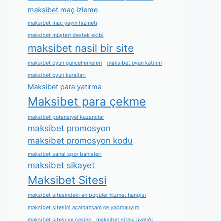
maksibet maç izleme
maksibet maç yayın hizmeti
maksibet müşteri destek ekibi
maksibet nasil bir site
maksibet oyun güncellemeleri
maksibet oyun katılım
maksibet oyun kuralları
Maksibet para yatırma
Maksibet para çekme
maksibet potansiyel kazançlar
maksibet promosyon
maksibet promosyon kodu
maksibet sanal spor bahisleri
maksibet sikayet
Maksibet Sitesi
maksibet sitesindeki en popüler hizmet hangisi
maksibet sitesini açamazsam ne yapmalıyım
maksibet sitesi ve casino
maksibet sitesi üyeliği