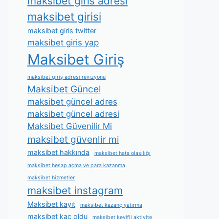
maksibet giris adresi
maksibet girisi
maksibet giris twitter
maksibet giris yap
Maksibet Giriş
maksibet giriş adresi revizyonu
Maksibet Güncel
maksibet güncel adres
maksibet güncel adresi
Maksibet Güvenilir Mi
maksibet güvenlir mi
maksibet hakkında
maksibet hata olasılığı
maksibet hesap açma ve para kazanma
maksibet hizmetler
maksibet instagram
Maksibet kayıt
maksibet kazanç yatırma
maksibet kaç oldu
maksibet keyifli aktivite