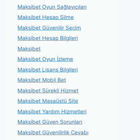
Maksibet Oyun Sağlayıcıları
Maksibet Hesap Silme
Maksibet Güvenilir Seçim
Maksibet Hesap Bilgileri
Maksibet
Maksibet Oyun İzleme
Maksibet Lisans Bilgileri
Maksibet Mobil Bet
Maksibet Sürekli Hizmet
Maksibet Masaüstü Site
Maksibet Yardım Hizmetleri
Maksibet Güven Sorunları
Maksibet Güvenilirlik Cevabı