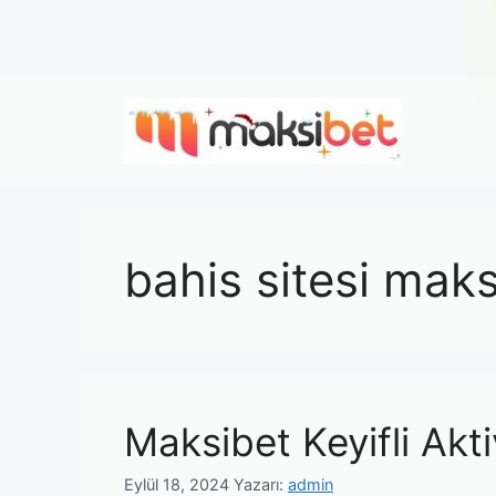
İçeriğe
atla
bahis sitesi maks
Maksibet Keyifli Akti
Eylül 18, 2024
Yazarı:
admin