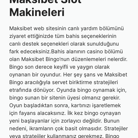
Makineleri
Maksibet web sitesinin canlı yardım bölümünü
ziyaret ettiğinizde tüm bahis seçeneklerinin
canlı destek seçenekleri olarak sunulduğunu
fark edeceksiniz.Bahis alanının casino bölümü
olan Maksibet Bingo’nun düzenlemeleri nelerdir.
Bingo son derece keyifli ve yaygın olarak
oynanan bir oyundur. Her şey şans ve Maksibet
Bingo aracılığıyla servet biriktirme stratejileri
etrafında dönüyor. Oyunda bingo oynamak için,
bingo sunan bir sitenin üyesi olmanız gerekir.
Oyun başladıktan sonra, kartınızı işaretlemek
için fayans alacaksınız. İlk kez bingo oynayan
yeni başlayanlar için zorlayıcı değildir. Bunun
nedeni, ikramların çok basit olmasıdır. Stratejiler
veya stratejiler kullanmanız gerekmez. Bingo