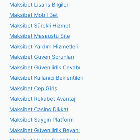
Maksibet Lisans Bilgileri
Maksibet Mobil Bet
Maksibet Sürekli Hizmet
Maksibet Masaüstü Site
Maksibet Yardım Hizmetleri
Maksibet Güven Sorunları
Maksibet Güvenilirlik Cevabı
Maksibet Kullanıcı Beklentileri
Maksibet Cep Giriş
Maksibet Rekabet Avantajı
Maksibet Casino Dikkat
Maksibet Saygın Platform
Maksibet Güvenilirlik Beyanı