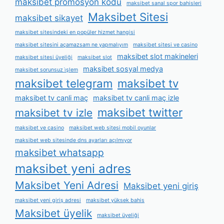
maksibet promosyon kodu
maksibet sanal spor bahisleri
Maksibet Sitesi
maksibet sikayet
maksibet sitesindeki en popüler hizmet hangisi
maksibet sitesini açamazsam ne yapmalıyım
maksibet sitesi ve casino
maksibet slot makineleri
maksibet sitesi üyeliği
maksibet slot
maksibet sosyal medya
maksibet sorunsuz i̇şlem
maksibet telegram
maksibet tv
maksibet tv canli maç
maksibet tv canli maç izle
maksibet twitter
maksibet tv izle
maksibet ve casino
maksibet web sitesi mobil oyunlar
maksibet web sitesinde dns ayarları açılmıyor
maksibet whatsapp
maksibet yeni adres
Maksibet Yeni Adresi
Maksibet yeni giriş
maksibet yeni giriş adresi
maksibet yüksek bahis
Maksibet üyelik
maksibet üyeliği