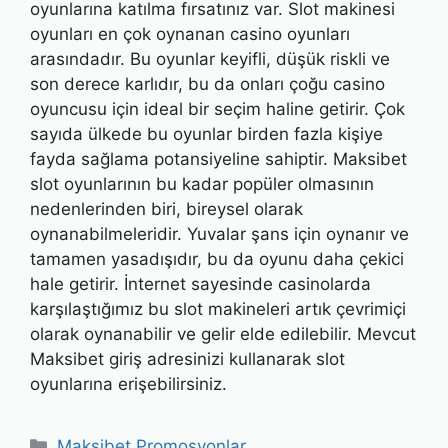
oyunlarına katılma fırsatınız var. Slot makinesi
oyunları en çok oynanan casino oyunları
arasındadır. Bu oyunlar keyifli, düşük riskli ve
son derece karlıdır, bu da onları çoğu casino
oyuncusu için ideal bir seçim haline getirir. Çok
sayıda ülkede bu oyunlar birden fazla kişiye
fayda sağlama potansiyeline sahiptir. Maksibet
slot oyunlarının bu kadar popüler olmasının
nedenlerinden biri, bireysel olarak
oynanabilmeleridir. Yuvalar şans için oynanır ve
tamamen yasadışıdır, bu da oyunu daha çekici
hale getirir. İnternet sayesinde casinolarda
karşılaştığımız bu slot makineleri artık çevrimiçi
olarak oynanabilir ve gelir elde edilebilir. Mevcut
Maksibet giriş adresinizi kullanarak slot
oyunlarına erişebilirsiniz.
Kategoriler
Maksibet Promosyonlar