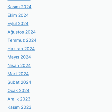
Kasım 2024
Ekim 2024
Eylül 2024
Ağustos 2024
Temmuz 2024
Haziran 2024
Mayıs 2024
Nisan 2024
Mart 2024
Şubat 2024
Ocak 2024
Aralık 2023
Kasım 2023