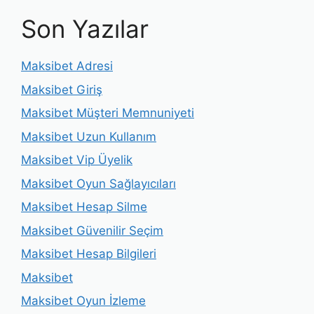
Son Yazılar
Maksibet Adresi
Maksibet Giriş
Maksibet Müşteri Memnuniyeti
Maksibet Uzun Kullanım
Maksibet Vip Üyelik
Maksibet Oyun Sağlayıcıları
Maksibet Hesap Silme
Maksibet Güvenilir Seçim
Maksibet Hesap Bilgileri
Maksibet
Maksibet Oyun İzleme