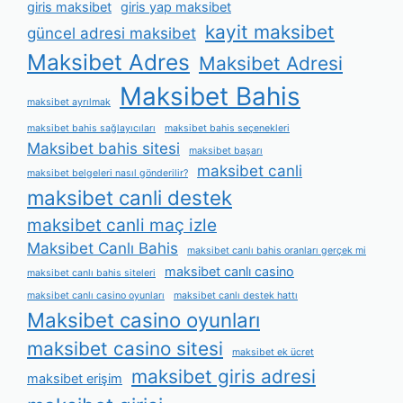
giris maksibet
giris yap maksibet
kayit maksibet
güncel adresi maksibet
Maksibet Adres
Maksibet Adresi
Maksibet Bahis
maksibet ayrılmak
maksibet bahis sağlayıcıları
maksibet bahis seçenekleri
Maksibet bahis sitesi
maksibet başarı
maksibet canli
maksibet belgeleri nasıl gönderilir?
maksibet canli destek
maksibet canli maç izle
Maksibet Canlı Bahis
maksibet canlı bahis oranları gerçek mi
maksibet canlı casino
maksibet canlı bahis siteleri
maksibet canlı casino oyunları
maksibet canlı destek hattı
Maksibet casino oyunları
maksibet casino sitesi
maksibet ek ücret
maksibet giris adresi
maksibet erişim