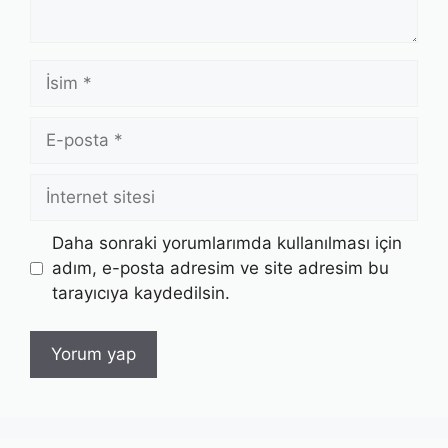
İsim
E-
posta
İnternet
sitesi
Daha sonraki yorumlarımda kullanılması için
adım, e-posta adresim ve site adresim bu
tarayıcıya kaydedilsin.