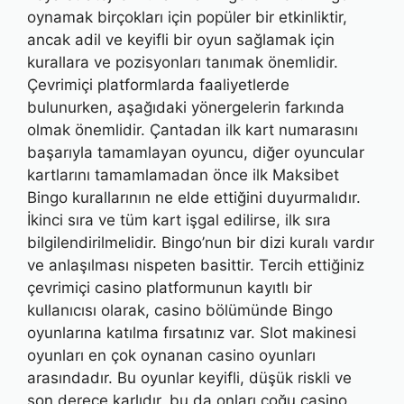
oynamak birçokları için popüler bir etkinliktir,
ancak adil ve keyifli bir oyun sağlamak için
kurallara ve pozisyonları tanımak önemlidir.
Çevrimiçi platformlarda faaliyetlerde
bulunurken, aşağıdaki yönergelerin farkında
olmak önemlidir. Çantadan ilk kart numarasını
başarıyla tamamlayan oyuncu, diğer oyuncular
kartlarını tamamlamadan önce ilk Maksibet
Bingo kurallarının ne elde ettiğini duyurmalıdır.
İkinci sıra ve tüm kart işgal edilirse, ilk sıra
bilgilendirilmelidir. Bingo’nun bir dizi kuralı vardır
ve anlaşılması nispeten basittir. Tercih ettiğiniz
çevrimiçi casino platformunun kayıtlı bir
kullanıcısı olarak, casino bölümünde Bingo
oyunlarına katılma fırsatınız var. Slot makinesi
oyunları en çok oynanan casino oyunları
arasındadır. Bu oyunlar keyifli, düşük riskli ve
son derece karlıdır, bu da onları çoğu casino