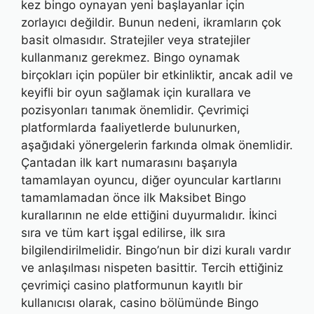
kez bingo oynayan yeni başlayanlar için
zorlayıcı değildir. Bunun nedeni, ikramların çok
basit olmasıdır. Stratejiler veya stratejiler
kullanmanız gerekmez. Bingo oynamak
birçokları için popüler bir etkinliktir, ancak adil ve
keyifli bir oyun sağlamak için kurallara ve
pozisyonları tanımak önemlidir. Çevrimiçi
platformlarda faaliyetlerde bulunurken,
aşağıdaki yönergelerin farkında olmak önemlidir.
Çantadan ilk kart numarasını başarıyla
tamamlayan oyuncu, diğer oyuncular kartlarını
tamamlamadan önce ilk Maksibet Bingo
kurallarının ne elde ettiğini duyurmalıdır. İkinci
sıra ve tüm kart işgal edilirse, ilk sıra
bilgilendirilmelidir. Bingo’nun bir dizi kuralı vardır
ve anlaşılması nispeten basittir. Tercih ettiğiniz
çevrimiçi casino platformunun kayıtlı bir
kullanıcısı olarak, casino bölümünde Bingo