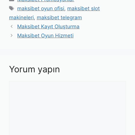
Etiketler
maksibet oyun ofisi
,
maksibet slot
makineleri
,
maksibet telegram
Maksibet Kayıt Oluşturma
Maksibet Oyun Hizmeti
Yorum yapın
Yorum