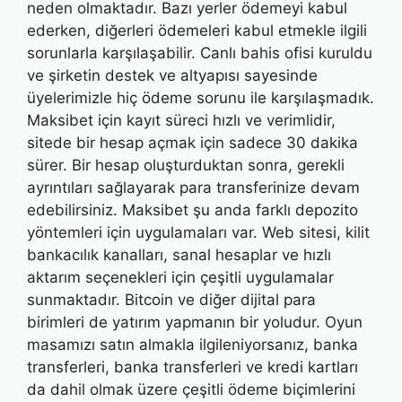
neden olmaktadır. Bazı yerler ödemeyi kabul
ederken, diğerleri ödemeleri kabul etmekle ilgili
sorunlarla karşılaşabilir. Canlı bahis ofisi kuruldu
ve şirketin destek ve altyapısı sayesinde
üyelerimizle hiç ödeme sorunu ile karşılaşmadık.
Maksibet için kayıt süreci hızlı ve verimlidir,
sitede bir hesap açmak için sadece 30 dakika
sürer. Bir hesap oluşturduktan sonra, gerekli
ayrıntıları sağlayarak para transferinize devam
edebilirsiniz. Maksibet şu anda farklı depozito
yöntemleri için uygulamaları var. Web sitesi, kilit
bankacılık kanalları, sanal hesaplar ve hızlı
aktarım seçenekleri için çeşitli uygulamalar
sunmaktadır. Bitcoin ve diğer dijital para
birimleri de yatırım yapmanın bir yoludur. Oyun
masamızı satın almakla ilgileniyorsanız, banka
transferleri, banka transferleri ve kredi kartları
da dahil olmak üzere çeşitli ödeme biçimlerini