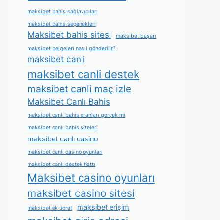
maksibet bahis sağlayıcıları
maksibet bahis seçenekleri
Maksibet bahis sitesi
maksibet başarı
maksibet belgeleri nasıl gönderilir?
maksibet canli
maksibet canli destek
maksibet canli maç izle
Maksibet Canlı Bahis
maksibet canlı bahis oranları gerçek mi
maksibet canlı bahis siteleri
maksibet canlı casino
maksibet canlı casino oyunları
maksibet canlı destek hattı
Maksibet casino oyunları
maksibet casino sitesi
maksibet erişim
maksibet ek ücret