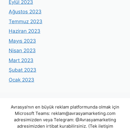
Eylül 2023
Ağustos 2023
Temmuz 2023
Haziran 2023
Mayıs 2023
Nisan 2023
Mart 2023
Şubat 2023
Ocak 2023
Avrasya'nın en büyük reklam platformunda olmak için
Microsoft Teams:
reklam@avrasyamarketing.com
adresimizden veya Telegram: @Avrasyamarketing
adresimizden irtibat kurabilirsiniz. (Tek iletişim