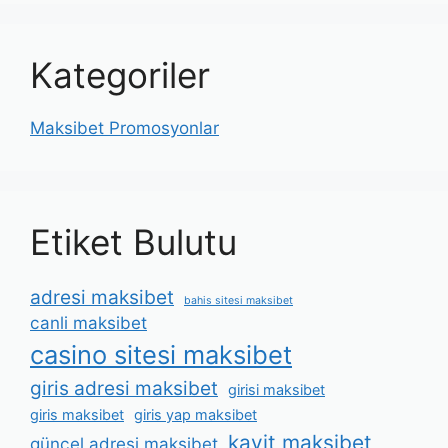
Kategoriler
Maksibet Promosyonlar
Etiket Bulutu
adresi maksibet
bahis sitesi maksibet
canli maksibet
casino sitesi maksibet
giris adresi maksibet
girisi maksibet
giris maksibet
giris yap maksibet
kayit maksibet
güncel adresi maksibet