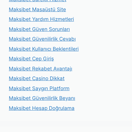
Maksibet Masaüstü Site
Maksibet Yardım Hizmetleri
Maksibet Güven Sorunları
Maksibet Güvenilirlik Cevabı
Maksibet Kullanıcı Beklentileri
Maksibet Cep Giriş
Maksibet Rekabet Avantajı
Maksibet Casino Dikkat
Maksibet Saygın Platform
Maksibet Güvenilirlik Beyanı
Maksibet Hesap Doğrulama