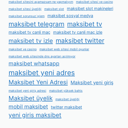
maksibet sitesini açamazsam ne yapmalıyım
maksibet sitesi ve casino
maksibet slot makineleri
maksibet sitesi üyeliği
maksibet slot
maksibet sosyal medya
maksibet sorunsuz i̇şlem
maksibet telegram
maksibet tv
maksibet tv canli maç
maksibet tv canli maç izle
maksibet twitter
maksibet tv izle
maksibet ve casino
maksibet web sitesi mobil oyunlar
maksibet web sitesinde dns ayarları açılmıyor
maksibet whatsapp
maksibet yeni adres
Maksibet Yeni Adresi
Maksibet yeni giriş
maksibet yeni giriş adresi
maksibet yüksek bahis
Maksibet üyelik
maksibet üyeliği
mobil maksibet
twitter maksibet
yeni giris maksibet