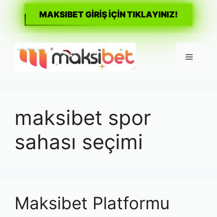
MAKSIBET GİRİŞ İÇİN TIKLAYINIZ!
İçeriğe
atla
Menü
maksibet spor
sahası seçimi
Maksibet Platformu