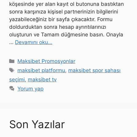
köşesinde yer alan kayıt ol butonuna bastıktan
sonra karşınıza kişisel partnerinizin bilgilerini
yazabileceğiniz bir sayfa çıkacaktır. Formu
doldurduktan sonra hesap ayrıntılarınızı
oluşturun ve Tamam düğmesine basın. Onayla
…
Devamını oku…
Kategoriler
Maksibet Promosyonlar
Etiketler
maksibet platformu
,
maksibet spor sahası
seçimi
,
maksibet tv
Yorum yap
Son Yazılar