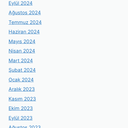
Eylül 2024
Ağustos 2024
Temmuz 2024
Haziran 2024
Mayıs 2024
Nisan 2024
Mart 2024
Şubat 2024
Ocak 2024
Aralık 2023
Kasım 2023
Ekim 2023
Eylül 2023
Ağustos 2023