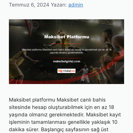
Temmuz 6, 2024
Yazarı:
admin
Maksibet platformu Maksibet canlı bahis
sitesinde hesap oluşturabilmek için en az 18
yaşında olmanız gerekmektedir. Maksibet kayıt
işleminin tamamlanması genellikle yaklaşık 10
dakika sürer. Başlangıç ​​sayfasının sağ üst