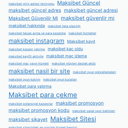
Maksibet Güncel
maksibet giriş adresi revizyonu
maksibet güncel adres
maksibet güncel adresi
maksibet güvenlir mi
Maksibet Güvenilir Mi
maksibet hakkında
maksibet hata olasılığı
maksibet hesap açma ve para kazanma
maksibet hizmetler
maksibet instagram
Maksibet kayıt
maksibet kaç oldu
maksibet kazanç yatırma
maksibet maç izleme
maksibet keyifli aktivite
maksibet maç yayın hizmeti
maksibet müşteri destek ekibi
maksibet nasil bir site
maksibet oyun güncellemeleri
maksibet oyun katılım
maksibet oyun kuralları
Maksibet para yatırma
Maksibet para çekme
maksibet promosyon
maksibet potansiyel kazançlar
maksibet promosyon kodu
maksibet sanal spor bahisleri
Maksibet Sitesi
maksibet sikayet
maksibet sitesindeki en popüler hizmet hangisi