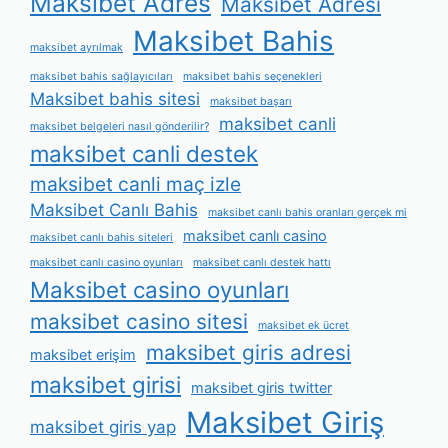
Maksibet Adres
Maksibet Adresi
Maksibet Bahis
maksibet ayrılmak
maksibet bahis sağlayıcıları
maksibet bahis seçenekleri
Maksibet bahis sitesi
maksibet başarı
maksibet canli
maksibet belgeleri nasıl gönderilir?
maksibet canli destek
maksibet canli maç izle
Maksibet Canlı Bahis
maksibet canlı bahis oranları gerçek mi
maksibet canlı casino
maksibet canlı bahis siteleri
maksibet canlı casino oyunları
maksibet canlı destek hattı
Maksibet casino oyunları
maksibet casino sitesi
maksibet ek ücret
maksibet giris adresi
maksibet erişim
maksibet girisi
maksibet giris twitter
Maksibet Giriş
maksibet giris yap