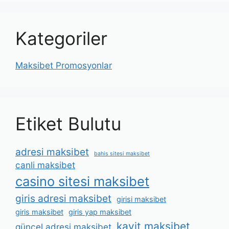
Kategoriler
Maksibet Promosyonlar
Etiket Bulutu
adresi maksibet
bahis sitesi maksibet
canli maksibet
casino sitesi maksibet
giris adresi maksibet
girisi maksibet
giris maksibet
giris yap maksibet
kayit maksibet
güncel adresi maksibet