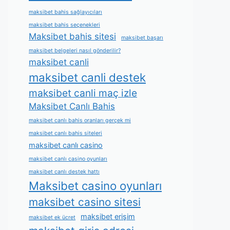
maksibet bahis sağlayıcıları
maksibet bahis seçenekleri
Maksibet bahis sitesi
maksibet başarı
maksibet belgeleri nasıl gönderilir?
maksibet canli
maksibet canli destek
maksibet canli maç izle
Maksibet Canlı Bahis
maksibet canlı bahis oranları gerçek mi
maksibet canlı bahis siteleri
maksibet canlı casino
maksibet canlı casino oyunları
maksibet canlı destek hattı
Maksibet casino oyunları
maksibet casino sitesi
maksibet erişim
maksibet ek ücret