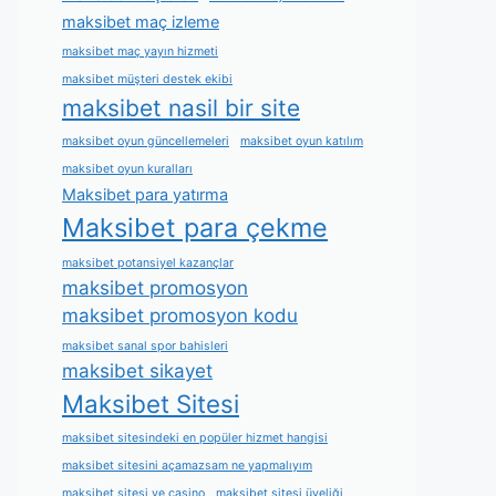
maksibet maç izleme
maksibet maç yayın hizmeti
maksibet müşteri destek ekibi
maksibet nasil bir site
maksibet oyun güncellemeleri
maksibet oyun katılım
maksibet oyun kuralları
Maksibet para yatırma
Maksibet para çekme
maksibet potansiyel kazançlar
maksibet promosyon
maksibet promosyon kodu
maksibet sanal spor bahisleri
maksibet sikayet
Maksibet Sitesi
maksibet sitesindeki en popüler hizmet hangisi
maksibet sitesini açamazsam ne yapmalıyım
maksibet sitesi ve casino
maksibet sitesi üyeliği