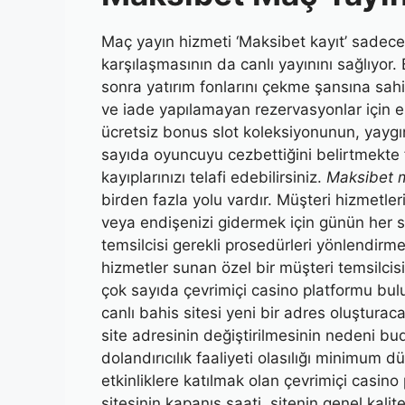
Maç yayın hizmeti ‘Maksibet kayıt’ sadece 
karşılaşmasının da canlı yayınını sağlıyor
sonra yatırım fonlarını çekme şansına sahi
ve iade yapılamayan rezervasyonlar için ek
ücretsiz bonus slot koleksiyonunun, yaygı
sayıda oyuncuyu cezbettiğini belirtmekte 
kayıplarınızı telafi edebilirsiniz.
Maksibet m
birden fazla yolu vardır. Müşteri hizmetleri 
veya endişenizi gidermek için günün her sa
temsilcisi gerekli prosedürleri yönlendirme
hizmetler sunan özel bir müşteri temsilcisin
çok sayıda çevrimiçi casino platformu bu
canlı bahis sitesi yeni bir adres oluşturaca
site adresinin değiştirilmesinin nedeni bud
dolandırıcılık faaliyeti olasılığı minimum 
etkinliklere katılmak olan çevrimiçi casino
sitesinin kapanış saati, sitenin genel kalite