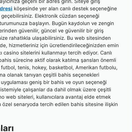
ıcınıza geçerli bir adres girin. Siteye giriş
dresi
köşesinde yer alan canlı destek seçeneğine
e geçebilirsiniz. Elektronik cüzdan seçeneği
turumunuza başlayın. Bugün kaydolun ve zengin
inden güvenilir, güncel ve güvenilir bir giriş
ze rahatlıkla ulaşabilirsiniz. Bu web sitesinden
zde, hizmetleriniz için ücretlendirileceğinizden emin
ı casino sitelerini kullanmayı tercih ediyor. Canlı
bahis sürecine aktif olarak katılma şansları önemli
 futbol, ​​tenis, hokey, basketbol, ​​Amerikan futbolu,
a olanak tanıyan çeşitli bahis seçenekleri
l uygulaması geniş bir bahis ve oyun seçeneği
istemiyle çalışanlar da dahil olmak üzere çeşitli
 web siteleri, kullanıcılara avantaj elde etmek
 özel senaryoda tercih edilen bahis sitesine ilişkin
ları