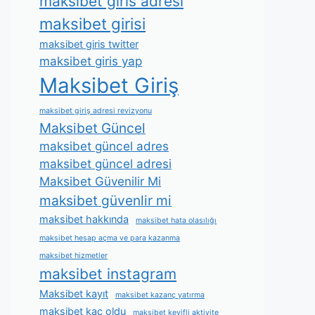
maksibet giris adresi
maksibet girisi
maksibet giris twitter
maksibet giris yap
Maksibet Giriş
maksibet giriş adresi revizyonu
Maksibet Güncel
maksibet güncel adres
maksibet güncel adresi
Maksibet Güvenilir Mi
maksibet güvenlir mi
maksibet hakkında
maksibet hata olasılığı
maksibet hesap açma ve para kazanma
maksibet hizmetler
maksibet instagram
Maksibet kayıt
maksibet kazanç yatırma
maksibet kaç oldu
maksibet keyifli aktivite