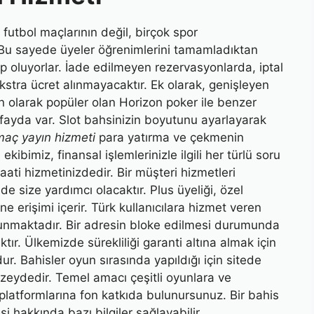
futbol maçlarının değil, birçok spor
. Bu sayede üyeler öğrenimlerini tamamladıktan
p oluyorlar. İade edilmeyen rezervasyonlarda, iptal
stra ücret alınmayacaktır. Ek olarak, genişleyen
n olarak popüler olan Horizon poker ile benzer
fayda var. Slot bahsinizin boyutunu ayarlayarak
aç yayın hizmeti
para yatırma ve çekmenin
ekibimiz, finansal işlemlerinizle ilgili her türlü soru
ati hizmetinizdedir. Bir müşteri hizmetleri
de size yardımcı olacaktır. Plus üyeliği, özel
e erişimi içerir. Türk kullanıcılara hizmet veren
lunmaktadır. Bir adresin bloke edilmesi durumunda
ktır. Ülkemizde sürekliliği garanti altına almak için
ur. Bahisler oyun sırasında yapıldığı için sitede
düzeydedir. Temel amacı çeşitli oyunlara ve
 platformlarına fon katkıda bulunursunuz. Bir bahis
si hakkında bazı bilgiler sağlayabilir.