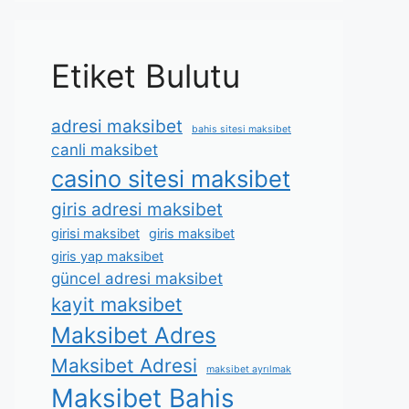
Etiket Bulutu
adresi maksibet
bahis sitesi maksibet
canli maksibet
casino sitesi maksibet
giris adresi maksibet
girisi maksibet
giris maksibet
giris yap maksibet
güncel adresi maksibet
kayit maksibet
Maksibet Adres
Maksibet Adresi
maksibet ayrılmak
Maksibet Bahis