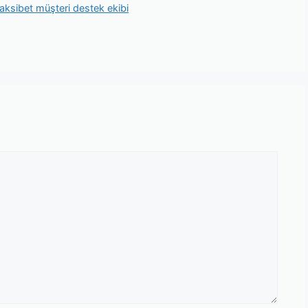
ksibet müşteri destek ekibi