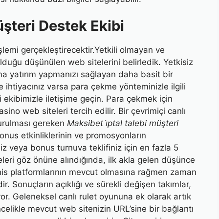
üşteri Destek Ekibi
şlemi gerçekleştirecektir.Yetkili olmayan ve
duğu düşünülen web sitelerini belirledik. Yetkisiz
rına yatırım yapmanızı sağlayan daha basit bir
e ihtiyacınız varsa para çekme yönteminizle ilgili
i ekibimizle iletişime geçin. Para çekmek için
ino web siteleri tercih edilir. Bir çevrimiçi canlı
urulması gereken
Maksibet i̇ptal talebi müşteri
onus etkinliklerinin ve promosyonların
z veya bonus turnuva teklifiniz için en fazla 5
teleri göz önüne alındığında, ilk akla gelen düşünce
bahis platformlarının mevcut olmasına rağmen zaman
. Sonuçların açıklığı ve sürekli değişen takımlar,
or. Geleneksel canlı rulet oyununa ek olarak artık
celikle mevcut web sitenizin URL’sine bir bağlantı