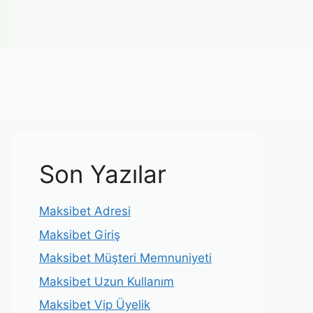
Son Yazılar
Maksibet Adresi
Maksibet Giriş
Maksibet Müşteri Memnuniyeti
Maksibet Uzun Kullanım
Maksibet Vip Üyelik