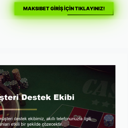
MAKSIBET GİRİŞ İÇİN TIKLAYINIZ!