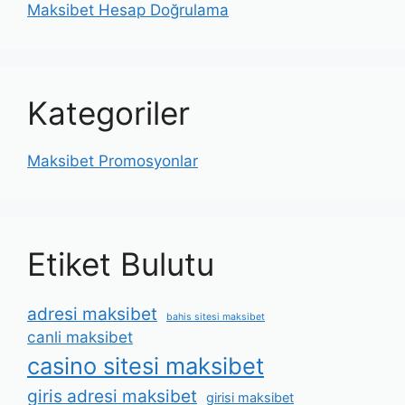
Maksibet Hesap Doğrulama
Kategoriler
Maksibet Promosyonlar
Etiket Bulutu
adresi maksibet
bahis sitesi maksibet
canli maksibet
casino sitesi maksibet
giris adresi maksibet
girisi maksibet