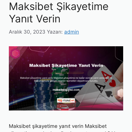
Maksibet Şikayetime
Yanıt Verin
Aralık 30, 2023
Yazarı:
admin
Maksibet şikayetime yanıt verin Maksibet