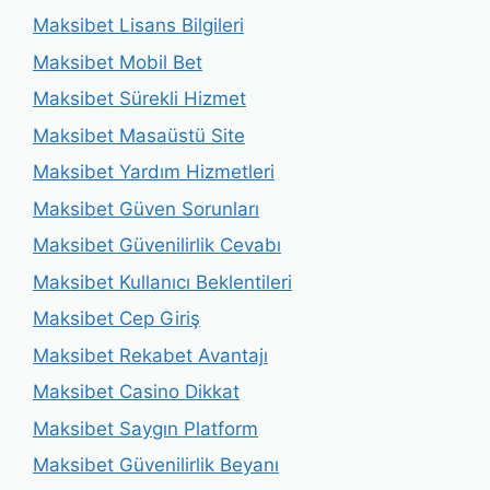
Maksibet Lisans Bilgileri
Maksibet Mobil Bet
Maksibet Sürekli Hizmet
Maksibet Masaüstü Site
Maksibet Yardım Hizmetleri
Maksibet Güven Sorunları
Maksibet Güvenilirlik Cevabı
Maksibet Kullanıcı Beklentileri
Maksibet Cep Giriş
Maksibet Rekabet Avantajı
Maksibet Casino Dikkat
Maksibet Saygın Platform
Maksibet Güvenilirlik Beyanı