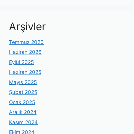
Arşivler
Temmuz 2026
Haziran 2026
Eylül 2025
Haziran 2025
Mayıs 2025
Şubat 2025
Ocak 2025
Aralık 2024
Kasım 2024
Ekim 2024