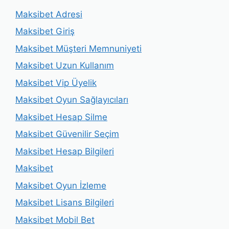
Maksibet Adresi
Maksibet Giriş
Maksibet Müşteri Memnuniyeti
Maksibet Uzun Kullanım
Maksibet Vip Üyelik
Maksibet Oyun Sağlayıcıları
Maksibet Hesap Silme
Maksibet Güvenilir Seçim
Maksibet Hesap Bilgileri
Maksibet
Maksibet Oyun İzleme
Maksibet Lisans Bilgileri
Maksibet Mobil Bet