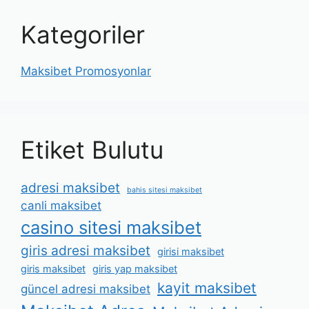
Kategoriler
Maksibet Promosyonlar
Etiket Bulutu
adresi maksibet
bahis sitesi maksibet
canli maksibet
casino sitesi maksibet
giris adresi maksibet
girisi maksibet
giris maksibet
giris yap maksibet
kayit maksibet
güncel adresi maksibet