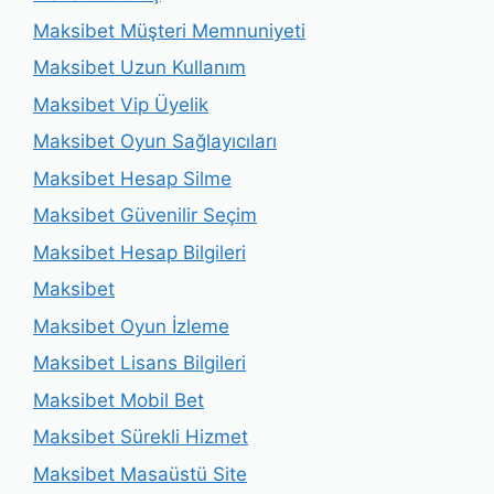
Maksibet Müşteri Memnuniyeti
Maksibet Uzun Kullanım
Maksibet Vip Üyelik
Maksibet Oyun Sağlayıcıları
Maksibet Hesap Silme
Maksibet Güvenilir Seçim
Maksibet Hesap Bilgileri
Maksibet
Maksibet Oyun İzleme
Maksibet Lisans Bilgileri
Maksibet Mobil Bet
Maksibet Sürekli Hizmet
Maksibet Masaüstü Site