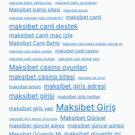
maksibet bahis sağlayıcıları
maksibet bahis seçenekleri
Maksibet bahis sitesi
maksibet başarı
maksibet canli
maksibet belgeleri nasıl gönderilir?
maksibet canli destek
maksibet canli maç izle
Maksibet Canlı Bahis
maksibet canlı bahis oranları gerçek mi
maksibet canlı casino
maksibet canlı bahis siteleri
maksibet canlı casino oyunları
maksibet canlı destek hattı
Maksibet casino oyunları
maksibet casino sitesi
maksibet ek ücret
maksibet giris adresi
maksibet erişim
maksibet girisi
maksibet giris twitter
Maksibet Giriş
maksibet giris yap
Maksibet Güncel
maksibet giriş adresi revizyonu
maksibet güncel adres
maksibet güncel adresi
maksibet güvenlir mi
Maksibet Güvenilir Mi