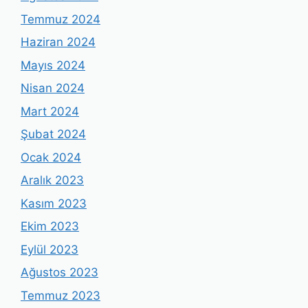
Temmuz 2024
Haziran 2024
Mayıs 2024
Nisan 2024
Mart 2024
Şubat 2024
Ocak 2024
Aralık 2023
Kasım 2023
Ekim 2023
Eylül 2023
Ağustos 2023
Temmuz 2023