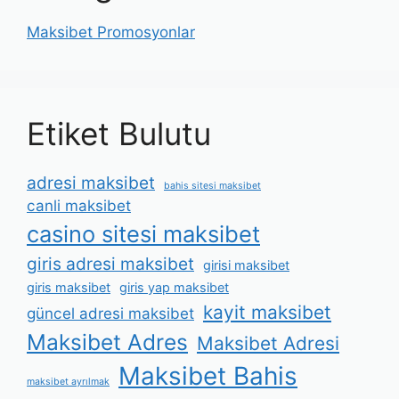
Maksibet Promosyonlar
Etiket Bulutu
adresi maksibet
bahis sitesi maksibet
canli maksibet
casino sitesi maksibet
giris adresi maksibet
girisi maksibet
giris maksibet
giris yap maksibet
kayit maksibet
güncel adresi maksibet
Maksibet Adres
Maksibet Adresi
Maksibet Bahis
maksibet ayrılmak