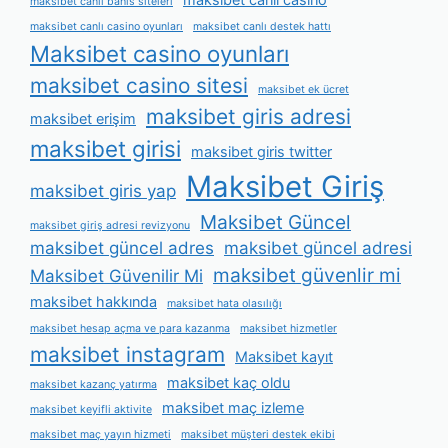
maksibet canlı bahis siteleri
maksibet canlı casino oyunları
maksibet canlı destek hattı
Maksibet casino oyunları
maksibet casino sitesi
maksibet ek ücret
maksibet giris adresi
maksibet erişim
maksibet girisi
maksibet giris twitter
Maksibet Giriş
maksibet giris yap
Maksibet Güncel
maksibet giriş adresi revizyonu
maksibet güncel adres
maksibet güncel adresi
maksibet güvenlir mi
Maksibet Güvenilir Mi
maksibet hakkında
maksibet hata olasılığı
maksibet hesap açma ve para kazanma
maksibet hizmetler
maksibet instagram
Maksibet kayıt
maksibet kaç oldu
maksibet kazanç yatırma
maksibet maç izleme
maksibet keyifli aktivite
maksibet maç yayın hizmeti
maksibet müşteri destek ekibi