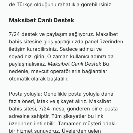
de Türkçe olduğunu rahatlıkla görebilirsiniz.
Maksibet Canlı Destek
7/24 destek ve paylaşım sağlıyoruz. Maksibet
bahis sitesine giriş yaptığınızda panel üzerinden
iletişim kurabilirsiniz. Sadece adınızı ve
soyadınızı girin. O zaman kullanıcı adınızı da
paylaşmalısınız.
Maksibet Canlı Destek
Bu
nedenle, mevcut operatörlerle bağlantılar
otomatik olarak başlatılır.
Posta yoluyla: Genellikle posta yoluyla daha
fazla öneri, istek ve şikayet alırız. Maksibet
bahis sitesi, 7/24 mesaj gönderen bir e-posta
adresine sahiptir. Tüm şikayetler bu link
üzerinden iletilebilir. Tamamen müşteri odaklı
bir hizmet sunuyoruz. Üyelerden gelen