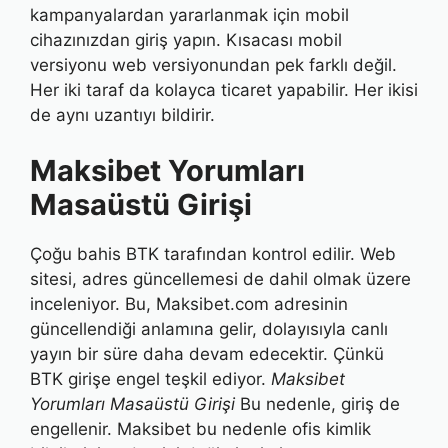
kampanyalardan yararlanmak için mobil
cihazınızdan giriş yapın. Kısacası mobil
versiyonu web versiyonundan pek farklı değil.
Her iki taraf da kolayca ticaret yapabilir. Her ikisi
de aynı uzantıyı bildirir.
Maksibet Yorumları
Masaüstü Girişi
Çoğu bahis BTK tarafından kontrol edilir. Web
sitesi, adres güncellemesi de dahil olmak üzere
inceleniyor. Bu, Maksibet.com adresinin
güncellendiği anlamına gelir, dolayısıyla canlı
yayın bir süre daha devam edecektir. Çünkü
BTK girişe engel teşkil ediyor.
Maksibet
Yorumları Masaüstü Girişi
Bu nedenle, giriş de
engellenir. Maksibet bu nedenle ofis kimlik