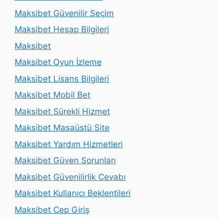
Maksibet Güvenilir Seçim
Maksibet Hesap Bilgileri
Maksibet
Maksibet Oyun İzleme
Maksibet Lisans Bilgileri
Maksibet Mobil Bet
Maksibet Sürekli Hizmet
Maksibet Masaüstü Site
Maksibet Yardım Hizmetleri
Maksibet Güven Sorunları
Maksibet Güvenilirlik Cevabı
Maksibet Kullanıcı Beklentileri
Maksibet Cep Giriş