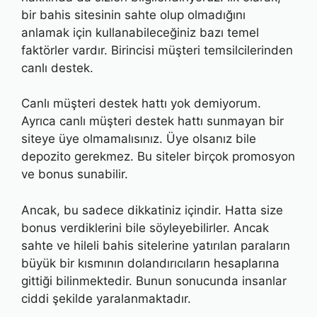
bir bahis sitesinin sahte olup olmadığını
anlamak için kullanabileceğiniz bazı temel
faktörler vardır. Birincisi müşteri temsilcilerinden
canlı destek.
Canlı müşteri destek hattı yok demiyorum.
Ayrıca canlı müşteri destek hattı sunmayan bir
siteye üye olmamalısınız. Üye olsanız bile
depozito gerekmez. Bu siteler birçok promosyon
ve bonus sunabilir.
Ancak, bu sadece dikkatiniz içindir. Hatta size
bonus verdiklerini bile söyleyebilirler. Ancak
sahte ve hileli bahis sitelerine yatırılan paraların
büyük bir kısmının dolandırıcıların hesaplarına
gittiği bilinmektedir. Bunun sonucunda insanlar
ciddi şekilde yaralanmaktadır.