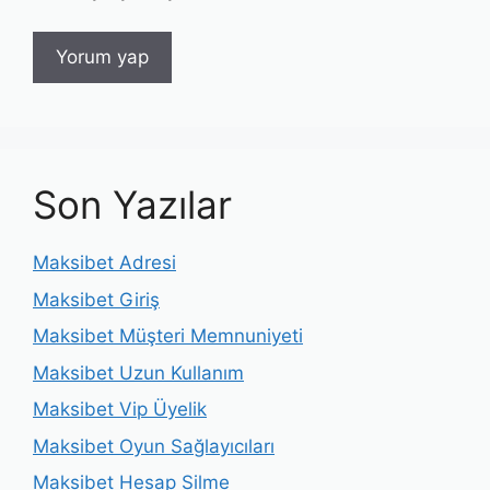
Son Yazılar
Maksibet Adresi
Maksibet Giriş
Maksibet Müşteri Memnuniyeti
Maksibet Uzun Kullanım
Maksibet Vip Üyelik
Maksibet Oyun Sağlayıcıları
Maksibet Hesap Silme