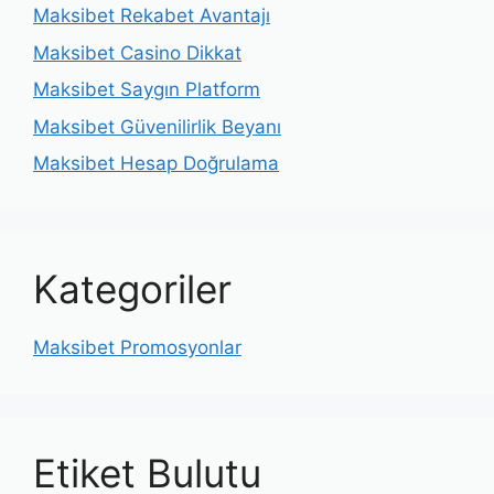
Maksibet Rekabet Avantajı
Maksibet Casino Dikkat
Maksibet Saygın Platform
Maksibet Güvenilirlik Beyanı
Maksibet Hesap Doğrulama
Kategoriler
Maksibet Promosyonlar
Etiket Bulutu