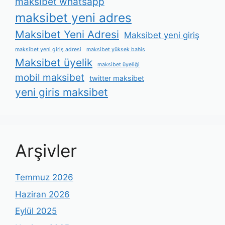
maksibet whatsapp
maksibet yeni adres
Maksibet Yeni Adresi
Maksibet yeni giriş
maksibet yeni giriş adresi
maksibet yüksek bahis
Maksibet üyelik
maksibet üyeliği
mobil maksibet
twitter maksibet
yeni giris maksibet
Arşivler
Temmuz 2026
Haziran 2026
Eylül 2025