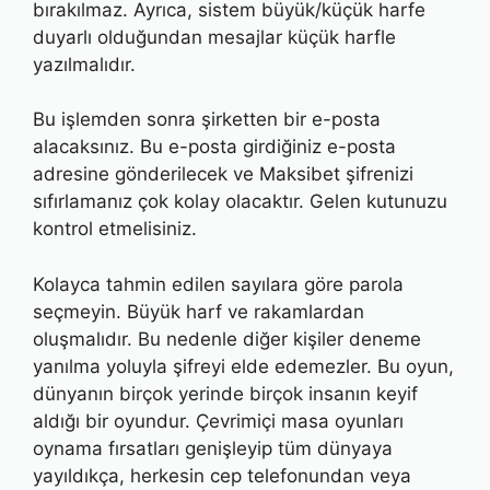
bırakılmaz. Ayrıca, sistem büyük/küçük harfe
duyarlı olduğundan mesajlar küçük harfle
yazılmalıdır.
Bu işlemden sonra şirketten bir e-posta
alacaksınız. Bu e-posta girdiğiniz e-posta
adresine gönderilecek ve Maksibet şifrenizi
sıfırlamanız çok kolay olacaktır. Gelen kutunuzu
kontrol etmelisiniz.
Kolayca tahmin edilen sayılara göre parola
seçmeyin. Büyük harf ve rakamlardan
oluşmalıdır. Bu nedenle diğer kişiler deneme
yanılma yoluyla şifreyi elde edemezler. Bu oyun,
dünyanın birçok yerinde birçok insanın keyif
aldığı bir oyundur. Çevrimiçi masa oyunları
oynama fırsatları genişleyip tüm dünyaya
yayıldıkça, herkesin cep telefonundan veya