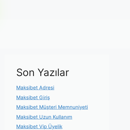
Son Yazılar
Maksibet Adresi
Maksibet Giriş
Maksibet Müşteri Memnuniyeti
Maksibet Uzun Kullanım
Maksibet Vip Üyelik