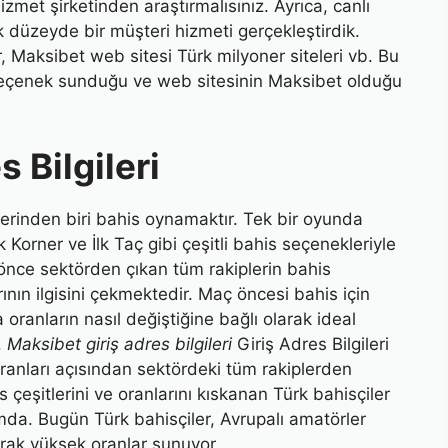
zmet şirketinden araştırmalısınız. Ayrıca, canlı
 düzeyde bir müşteri hizmeti gerçekleştirdik.
r, Maksibet web sitesi Türk milyoner siteleri vb. Bu
a seçenek sunduğu ve web sitesinin Maksibet olduğu
 Bilgileri
erinden biri bahis oynamaktır. Tek bir oyunda
lk Korner ve İlk Taç gibi çeşitli bahis seçenekleriyle
nce sektörden çıkan tüm rakiplerin bahis
ının ilgisini çekmektedir. Maç öncesi bahis için
ranların nasıl değiştiğine bağlı olarak ideal
.
Maksibet giriş adres bilgileri
Giriş Adres Bilgileri
 oranları açısından sektördeki tüm rakiplerden
s çeşitlerini ve oranlarını kıskanan Türk bahisçiler
da. Bugün Türk bahisçiler, Avrupalı amatörler
larak yüksek oranlar sunuyor.