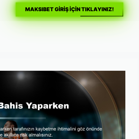
MAKSIBET GİRİŞ İÇİN TIKLAYINIZ!