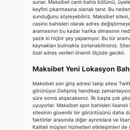
sunar. Maksibet canlı bahis bölümü, üyeleri
keyfini çıkarmasına olanak tanır. Bu neden
sunduğunu söyleyebiliriz. Maksibet sitesi,
casino bahisleri olarak adres değiştirmey
aramasının bu kadar harika olmasının ned
yazık ki hiçbir şey yapamıyor. Bu tür aram
kaynakları bulmakta zorlanabilirsiniz. Site
özel adres verileri önemli ölçüde gecikir.
Maksibet Yeni Lokasyon Bah
Maksibet son giriş adresi takip sitesi Twit
görünüyor.Gelişmiş handikap zamanlayıcısı
süre sonra alışacaksınız. İlk başta çok şi
uyuyorlar. Maksibet spor bahisleri lisanslı 
sitesinin güvenilir bir görüntüsünü daha da 
faktörler arasında diğer ayrıntılara ve li
Kaliteli müşteri hizmetleri etkileşimleri de