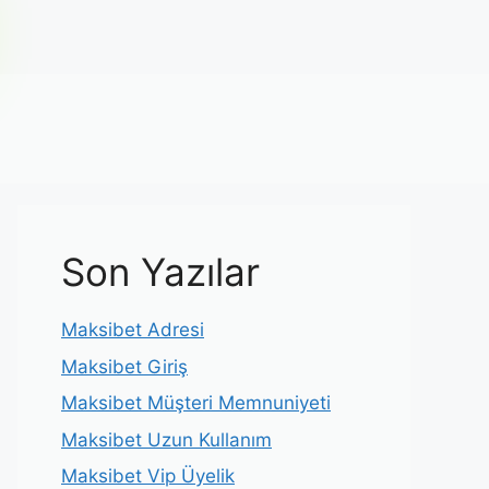
Son Yazılar
Maksibet Adresi
Maksibet Giriş
Maksibet Müşteri Memnuniyeti
Maksibet Uzun Kullanım
Maksibet Vip Üyelik