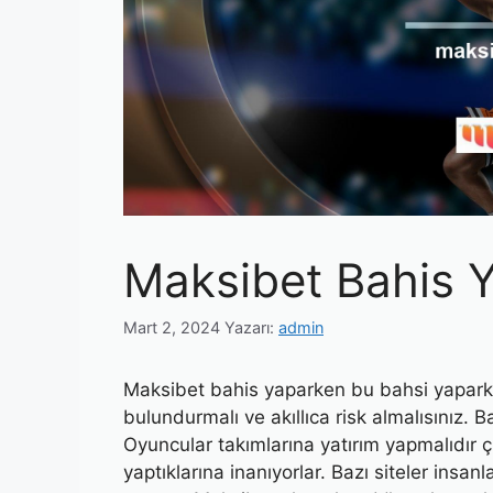
Maksibet Bahis 
Mart 2, 2024
Yazarı:
admin
Maksibet bahis yaparken bu bahsi yaparke
bulundurmalı ve akıllıca risk almalısınız. 
Oyuncular takımlarına yatırım yapmalıdır ç
yaptıklarına inanıyorlar. Bazı siteler ins