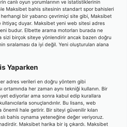
n canlı oyun yorumlarının ve istatistiklerinin
le Maksibet bahis sitesinin standart spor bahisleri
 herhangi bir yabancı çevrimiçi site gibi, Maksibet
e ihtiyaç duyar. Maksibet yeni web sitesi adres
eni budur. Elbette arama motorları burada ne
a sizi birçok siteye yönlendirir ancak bazen doğru
nin sıralaması da iyi değil. Yeni oluşturulan alana
is Yaparken
ter adres verileri en doğru yöntem gibi
 ortamında her zaman aynı tekniği kullanın. Bir
kayet ediyorlar ama sonra kabul edip kurallara
kullanıcılarla sonuçlandırılır. Bu lisans, web
önemli hale getirir. Bir siteyi güvenilir kılan
sanslı bahis oynama yeteneğine değer veriyoruz.
 nadirdir. Maksibet harika bir iş çıkardı. Maksibet