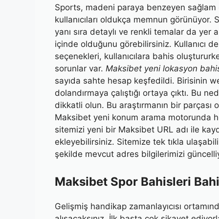
Sports, madeni paraya benzeyen sağlam 
kullanıcıları oldukça memnun görünüyor. 
yanı sıra detaylı ve renkli temalar da yer a
içinde olduğunu görebilirsiniz. Kullanıcı 
seçenekleri, kullanıcılara bahis oluşturur
sorunlar var.
Maksibet yeni lokasyon bahi
sayıda sahte hesap keşfedildi. Birisinin web
dolandırmaya çalıştığı ortaya çıktı. Bu ned
dikkatli olun. Bu araştırmanın bir parçası 
Maksibet yeni konum arama motorunda h
sitemizi yeni bir Maksibet URL adı ile kayd
ekleyebilirsiniz. Sitemize tek tıkla ulaşab
şekilde mevcut adres bilgilerimizi güncelliy
Maksibet Spor Bahisleri Bah
Gelişmiş handikap zamanlayıcısı ortamında
alışacaksınız. İlk başta çok şikayet ediyor