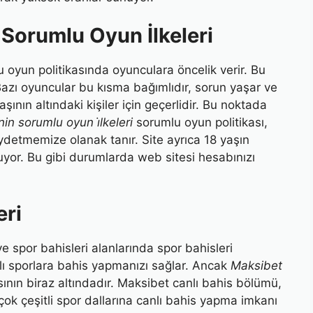
Sorumlu Oyun İlkeleri
 oyun politikasında oyunculara öncelik verir. Bu
Bazı oyuncular bu kısma bağımlıdır, sorun yaşar ve
aşının altındaki kişiler için geçerlidir. Bu noktada
in sorumlu oyun i̇lkeleri
sorumlu oyun politikası,
ydetmemize olanak tanır. Site ayrıca 18 yaşın
uyor. Bu gibi durumlarda web sitesi hesabınızı
eri
ve spor bahisleri alanlarında spor bahisleri
lı sporlara bahis yapmanızı sağlar. Ancak
Maksibet
ının biraz altındadır. Maksibet canlı bahis bölümü,
 çok çeşitli spor dallarına canlı bahis yapma imkanı