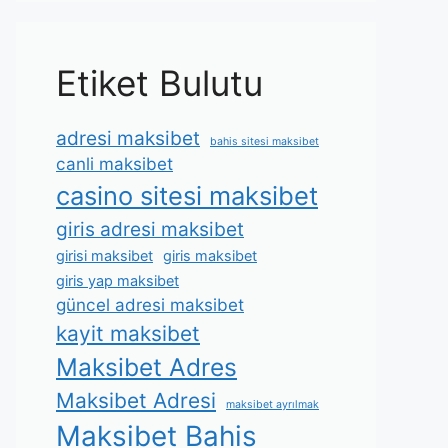
Etiket Bulutu
adresi maksibet
bahis sitesi maksibet
canli maksibet
casino sitesi maksibet
giris adresi maksibet
girisi maksibet
giris maksibet
giris yap maksibet
güncel adresi maksibet
kayit maksibet
Maksibet Adres
Maksibet Adresi
maksibet ayrılmak
Maksibet Bahis