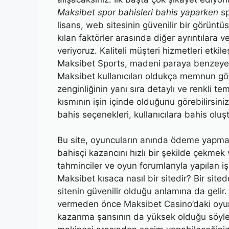
Maksibet spor bahisleri bahis yaparken
sp
lisans, web sitesinin güvenilir bir görüntüs
kılan faktörler arasında diğer ayrıntılara
veriyoruz. Kaliteli müşteri hizmetleri etkile
Maksibet Sports, madeni paraya benzeye
Maksibet kullanıcıları oldukça memnun g
zenginliğinin yanı sıra detaylı ve renkli te
kısmının işin içinde olduğunu görebilirsini
bahis seçenekleri, kullanıcılara bahis oluş
Bu site, oyuncuların anında ödeme yapması
bahisçi kazancını hızlı bir şekilde çekmek
tahminciler ve oyun forumlarıyla yapılan iş 
Maksibet kısaca nasıl bir sitedir? Bir si
sitenin güvenilir olduğu anlamına da gelir
vermeden önce Maksibet Casino’daki oyunl
kazanma şansının da yüksek olduğu söylen