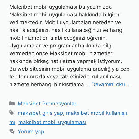
Maksibet mobil uygulaması bu yazımızda
Maksibet mobil uygulaması hakkında bilgiler
verilmektedir. Mobil uygulamaları nereden ve
nasıl alacağınızı, nasıl kullanacağınızı ve hangi
mobil hizmetleri alabileceğinizi öğrenin.
Uygulamalar ve programlar hakkında bilgi
vermeden önce Maksibet mobil hizmetleri
hakkında birkaç hatırlatma yapmak istiyorum.
Bu web sitesinin mobil uygulama aracılığıyla cep
telefonunuzda veya tabletinizde kullanılması,
hizmete herhangi bir kısıtlama …
Devamını oku…
Kategoriler
Maksibet Promosyonlar
Etiketler
maksibet giris yap
,
maksibet mobil kullanışlı
mı
,
maksibet mobil uygulaması
Yorum yap