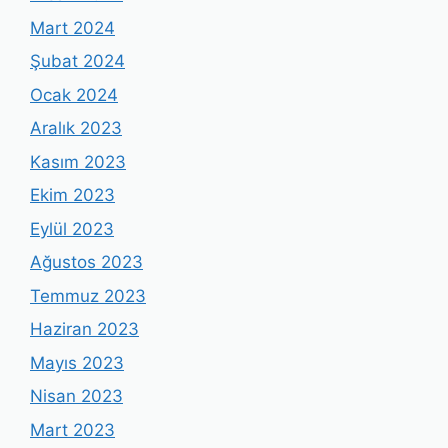
Mart 2024
Şubat 2024
Ocak 2024
Aralık 2023
Kasım 2023
Ekim 2023
Eylül 2023
Ağustos 2023
Temmuz 2023
Haziran 2023
Mayıs 2023
Nisan 2023
Mart 2023