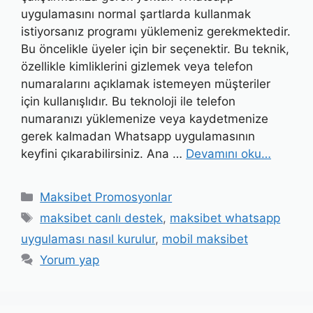
uygulamasını normal şartlarda kullanmak
istiyorsanız programı yüklemeniz gerekmektedir.
Bu öncelikle üyeler için bir seçenektir. Bu teknik,
özellikle kimliklerini gizlemek veya telefon
numaralarını açıklamak istemeyen müşteriler
için kullanışlıdır. Bu teknoloji ile telefon
numaranızı yüklemenize veya kaydetmenize
gerek kalmadan Whatsapp uygulamasının
keyfini çıkarabilirsiniz. Ana …
Devamını oku…
Kategoriler
Maksibet Promosyonlar
Etiketler
maksibet canlı destek
,
maksibet whatsapp
uygulaması nasıl kurulur
,
mobil maksibet
Yorum yap