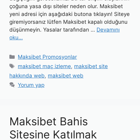
çoğuna yasa dışı siteler neden olur. Maksibet
yeni adresi için aşağıdaki butona tıklayın! Siteye
giremiyorsanız lütfen Maksibet kapalı olduğunu
düşünmeyin. Yasalar tarafından …
Devamını
oku…
Kategoriler
Maksibet Promosyonlar
Etiketler
maksibet maç izleme
,
maksibet site
hakkında web
,
maksibet web
Yorum yap
Maksibet Bahis
Sitesine Katılmak