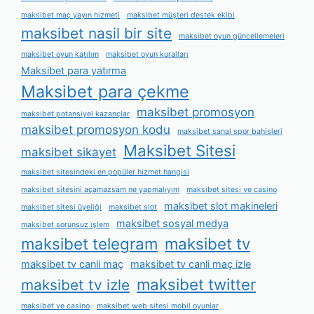
maksibet maç yayın hizmeti
maksibet müşteri destek ekibi
maksibet nasil bir site
maksibet oyun güncellemeleri
maksibet oyun katılım
maksibet oyun kuralları
Maksibet para yatırma
Maksibet para çekme
maksibet promosyon
maksibet potansiyel kazançlar
maksibet promosyon kodu
maksibet sanal spor bahisleri
Maksibet Sitesi
maksibet sikayet
maksibet sitesindeki en popüler hizmet hangisi
maksibet sitesini açamazsam ne yapmalıyım
maksibet sitesi ve casino
maksibet slot makineleri
maksibet sitesi üyeliği
maksibet slot
maksibet sosyal medya
maksibet sorunsuz i̇şlem
maksibet telegram
maksibet tv
maksibet tv canli maç
maksibet tv canli maç izle
maksibet twitter
maksibet tv izle
maksibet ve casino
maksibet web sitesi mobil oyunlar