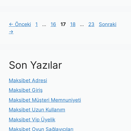
Sayfa
Sayfa
Sayfa
Sayfa
Sayfa
←
Önceki
1
…
16
17
18
…
23
Sonraki
→
Son Yazılar
Maksibet Adresi
Maksibet Giriş
Maksibet Müşteri Memnuniyeti
Maksibet Uzun Kullanım
Maksibet Vip Üyelik
Maksibet Oyun Sağlayıcıları