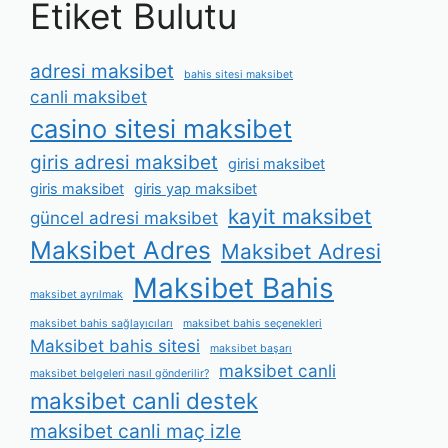
Etiket Bulutu
adresi maksibet
bahis sitesi maksibet
canli maksibet
casino sitesi maksibet
giris adresi maksibet
girisi maksibet
giris maksibet
giris yap maksibet
kayit maksibet
güncel adresi maksibet
Maksibet Adres
Maksibet Adresi
Maksibet Bahis
maksibet ayrılmak
maksibet bahis sağlayıcıları
maksibet bahis seçenekleri
Maksibet bahis sitesi
maksibet başarı
maksibet canli
maksibet belgeleri nasıl gönderilir?
maksibet canli destek
maksibet canli maç izle