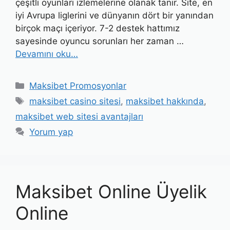
çeşitli oyunları izlemelerine olanak tanır. Site, en
iyi Avrupa liglerini ve dünyanın dört bir yanından
birçok maçı içeriyor. 7-2 destek hattımız
sayesinde oyuncu sorunları her zaman …
Devamını oku…
Kategoriler
Maksibet Promosyonlar
Etiketler
maksibet casino sitesi
,
maksibet hakkında
,
maksibet web sitesi avantajları
Yorum yap
Maksibet Online Üyelik
Online